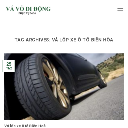
Skip
to
content
TAG ARCHIVES:
VÁ LỐP XE Ô TÔ BIÊN HÒA
25
Th2
Vỏ lốp xe ô tô Biên Hoà