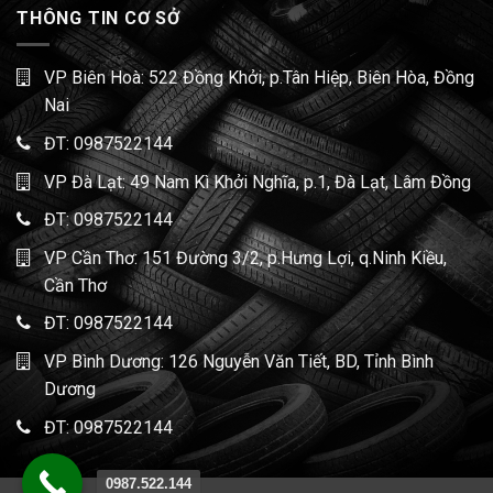
THÔNG TIN CƠ SỞ
VP Biên Hoà: 522 Đồng Khởi, p.Tân Hiệp, Biên Hòa, Đồng
Nai
ĐT:
0987522144
VP Đà Lạt: 49 Nam Kì Khởi Nghĩa, p.1, Đà Lạt, Lâm Đồng
ĐT:
0987522144
VP Cần Thơ: 151 Đường 3/2, p.Hưng Lợi, q.Ninh Kiều,
Cần Thơ
ĐT:
0987522144
VP Bình Dương: 126 Nguyễn Văn Tiết, BD, Tỉnh Bình
Dương
ĐT:
0987522144
0987.522.144