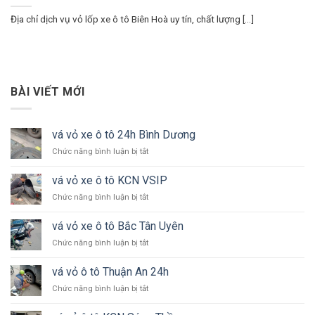
Địa chỉ dịch vụ vỏ lốp xe ô tô Biên Hoà uy tín, chất lượng [...]
BÀI VIẾT MỚI
vá vỏ xe ô tô 24h Bình Dương
ở
Chức năng bình luận bị tắt
vá
vỏ
vá vỏ xe ô tô KCN VSIP
xe
ở
Chức năng bình luận bị tắt
ô
vá
tô
vỏ
24h
vá vỏ xe ô tô Bắc Tân Uyên
xe
Bình
ở
Chức năng bình luận bị tắt
ô
Dương
vá
tô
vỏ
KCN
vá vỏ ô tô Thuận An 24h
xe
VSIP
ở
Chức năng bình luận bị tắt
ô
vá
tô
vỏ
Bắc