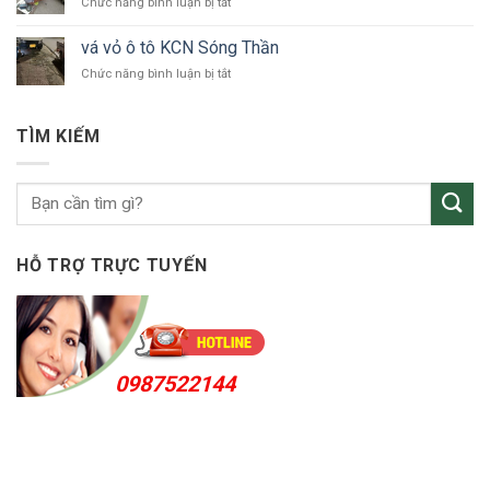
ở
Chức năng bình luận bị tắt
ô
vá
tô
vỏ
Bắc
vá vỏ ô tô KCN Sóng Thần
ô
Tân
ở
Chức năng bình luận bị tắt
tô
Uyên
vá
Thuận
vỏ
An
ô
24h
TÌM KIẾM
tô
KCN
Sóng
Thần
HỖ TRỢ TRỰC TUYẾN
0987522144