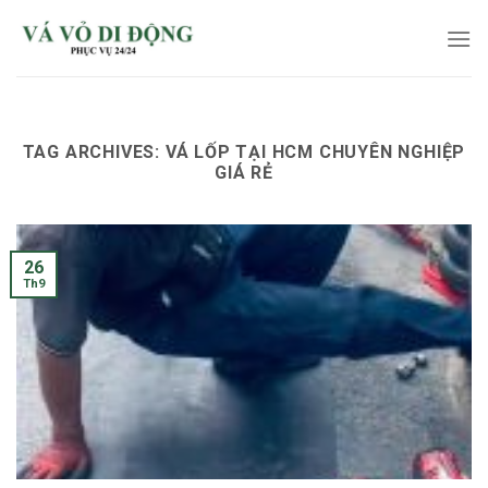
Skip
to
content
TAG ARCHIVES:
VÁ LỐP TẠI HCM CHUYÊN NGHIỆP
GIÁ RẺ
26
Th9