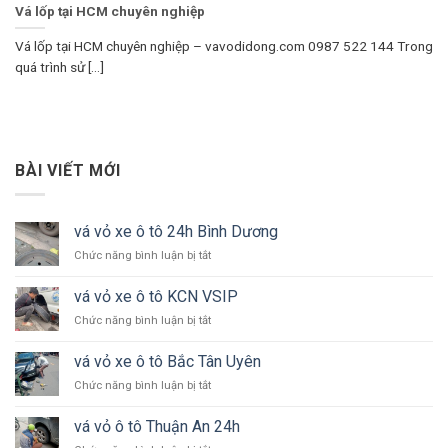
Vá lốp tại HCM chuyên nghiệp
Vá lốp tại HCM chuyên nghiệp – vavodidong.com 0987 522 144 Trong
quá trình sử [...]
BÀI VIẾT MỚI
vá vỏ xe ô tô 24h Bình Dương
ở
Chức năng bình luận bị tắt
vá
vỏ
vá vỏ xe ô tô KCN VSIP
xe
ở
Chức năng bình luận bị tắt
ô
vá
tô
vỏ
24h
vá vỏ xe ô tô Bắc Tân Uyên
xe
Bình
ở
Chức năng bình luận bị tắt
ô
Dương
vá
tô
vỏ
KCN
vá vỏ ô tô Thuận An 24h
xe
VSIP