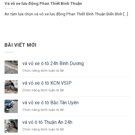
Vá vỏ xe lưu động Phan Thiết Bình Thuận
An tâm lựa chọn vá vỏ xe lưu động Phan Thiết Bình Thuận Biển Bình [...]
BÀI VIẾT MỚI
vá vỏ xe ô tô 24h Bình Dương
ở
Chức năng bình luận bị tắt
vá
vỏ
vá vỏ xe ô tô KCN VSIP
xe
ở
Chức năng bình luận bị tắt
ô
vá
tô
vỏ
24h
vá vỏ xe ô tô Bắc Tân Uyên
xe
Bình
ở
Chức năng bình luận bị tắt
ô
Dương
vá
tô
vỏ
KCN
vá vỏ ô tô Thuận An 24h
xe
VSIP
ở
Chức năng bình luận bị tắt
ô
vá