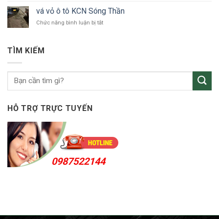
tô
vỏ
Bắc
vá vỏ ô tô KCN Sóng Thần
ô
Tân
ở
Chức năng bình luận bị tắt
tô
Uyên
vá
Thuận
vỏ
An
ô
24h
TÌM KIẾM
tô
KCN
Sóng
Thần
HỖ TRỢ TRỰC TUYẾN
0987522144