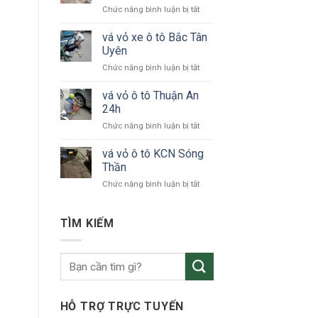
ở
Chức năng bình luận bị tắt
tô
vá
24h
vỏ
vá vỏ xe ô tô Bắc Tân
Bình
xe
Dương
Uyên
ô
ở
Chức năng bình luận bị tắt
tô
vá
KCN
vỏ
vá vỏ ô tô Thuận An
VSIP
xe
24h
ô
ở
Chức năng bình luận bị tắt
tô
vá
Bắc
vỏ
vá vỏ ô tô KCN Sóng
Tân
ô
Uyên
Thần
tô
ở
Chức năng bình luận bị tắt
Thuận
vá
An
vỏ
24h
ô
TÌM KIẾM
tô
KCN
Sóng
Thần
HỖ TRỢ TRỰC TUYẾN