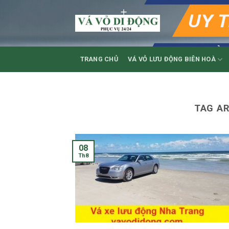
Skip
to
content
TRANG CHỦ
VÁ VỎ LƯU ĐỘNG BIÊN HOÀ
TAG A
08
Th8