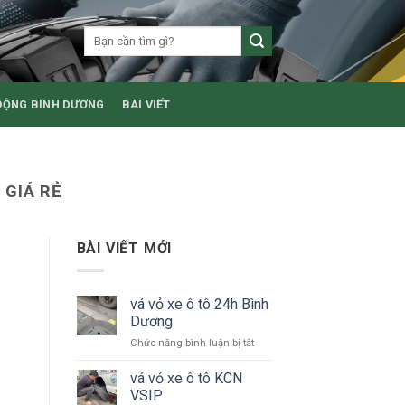
ĐỘNG BÌNH DƯƠNG
BÀI VIẾT
 GIÁ RẺ
BÀI VIẾT MỚI
vá vỏ xe ô tô 24h Bình
Dương
ở
Chức năng bình luận bị tắt
vá
vỏ
vá vỏ xe ô tô KCN
xe
VSIP
ô