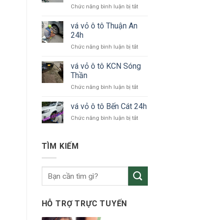
ở
Chức năng bình luận bị tắt
tô
vá
KCN
vỏ
vá vỏ ô tô Thuận An
VSIP
xe
24h
ô
ở
Chức năng bình luận bị tắt
tô
vá
Bắc
vỏ
vá vỏ ô tô KCN Sóng
Tân
ô
Uyên
Thần
tô
ở
Chức năng bình luận bị tắt
Thuận
vá
An
vỏ
vá vỏ ô tô Bến Cát 24h
24h
ô
ở
Chức năng bình luận bị tắt
tô
vá
KCN
vỏ
Sóng
ô
TÌM KIẾM
Thần
tô
Bến
Cát
24h
HỖ TRỢ TRỰC TUYẾN