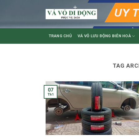
Skip
to
content
TRANG CHỦ
VÁ VỎ LƯU ĐỘNG BIÊN HOÀ
TAG ARC
07
Th1