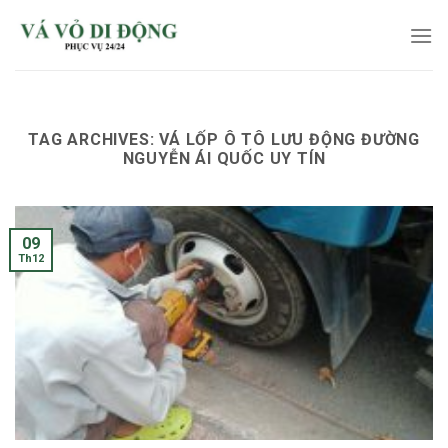
Skip
to
content
TAG ARCHIVES:
VÁ LỐP Ô TÔ LƯU ĐỘNG ĐƯỜNG
NGUYỄN ÁI QUỐC UY TÍN
09
Th12