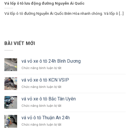
Vá lốp ô tô lưu động đường Nguyễn Ái Quốc
Vá lốp ô tô đường Nguyễn Ái Quốc Biên Hòa nhanh chóng. Vá lốp ô [...]
BÀI VIẾT MỚI
vá vỏ xe ô tô 24h Bình Dương
ở
Chức năng bình luận bị tắt
vá
vỏ
vá vỏ xe ô tô KCN VSIP
xe
ở
Chức năng bình luận bị tắt
ô
vá
tô
vỏ
24h
vá vỏ xe ô tô Bắc Tân Uyên
xe
Bình
ở
Chức năng bình luận bị tắt
ô
Dương
vá
tô
vỏ
KCN
vá vỏ ô tô Thuận An 24h
xe
VSIP
ở
Chức năng bình luận bị tắt
ô
vá