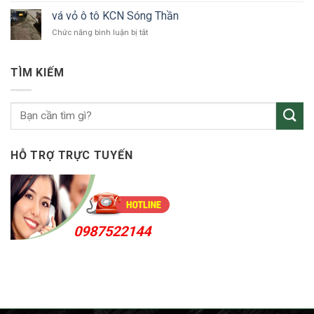
tô
vỏ
Bắc
vá vỏ ô tô KCN Sóng Thần
ô
Tân
ở
Chức năng bình luận bị tắt
tô
Uyên
vá
Thuận
vỏ
An
ô
24h
TÌM KIẾM
tô
KCN
Sóng
Thần
HỖ TRỢ TRỰC TUYẾN
0987522144