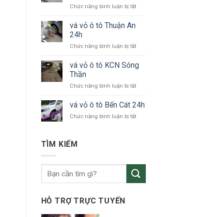
ở
Chức năng bình luận bị tắt
tô
vá
KCN
vỏ
vá vỏ ô tô Thuận An
VSIP
xe
24h
ô
ở
Chức năng bình luận bị tắt
tô
vá
Bắc
vỏ
vá vỏ ô tô KCN Sóng
Tân
ô
Uyên
Thần
tô
ở
Chức năng bình luận bị tắt
Thuận
vá
An
vỏ
vá vỏ ô tô Bến Cát 24h
24h
ô
ở
Chức năng bình luận bị tắt
tô
vá
KCN
vỏ
Sóng
ô
TÌM KIẾM
Thần
tô
Bến
Cát
24h
HỖ TRỢ TRỰC TUYẾN