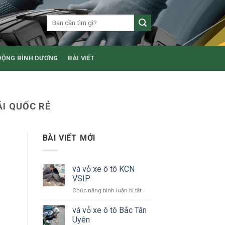
ĐỘNG BÌNH DƯƠNG
BÀI VIẾT
I QUỐC RẺ
BÀI VIẾT MỚI
vá vỏ xe ô tô KCN
VSIP
ở
Chức năng bình luận bị tắt
vá
vỏ
vá vỏ xe ô tô Bắc Tân
xe
Uyên
ô