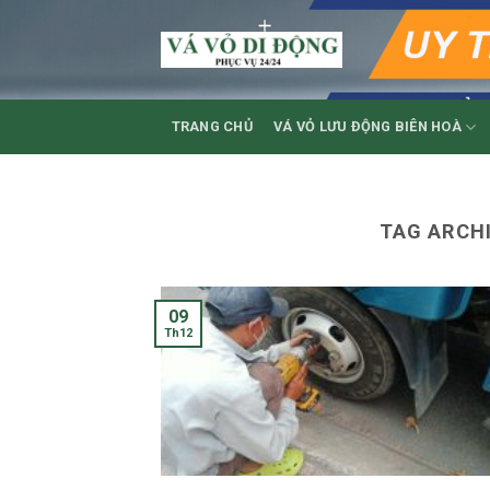
Skip
to
content
TRANG CHỦ
VÁ VỎ LƯU ĐỘNG BIÊN HOÀ
TAG ARCH
09
Th12