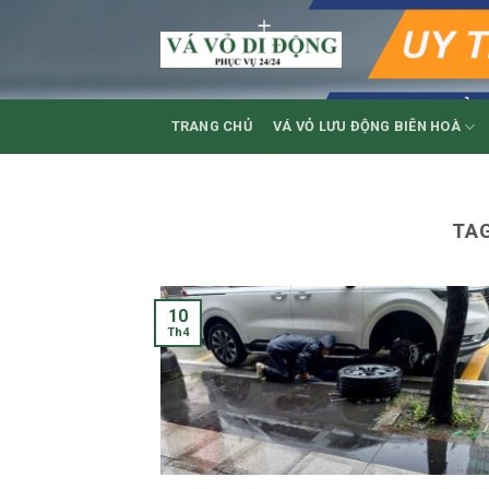
Skip
to
content
TRANG CHỦ
VÁ VỎ LƯU ĐỘNG BIÊN HOÀ
TA
10
Th4