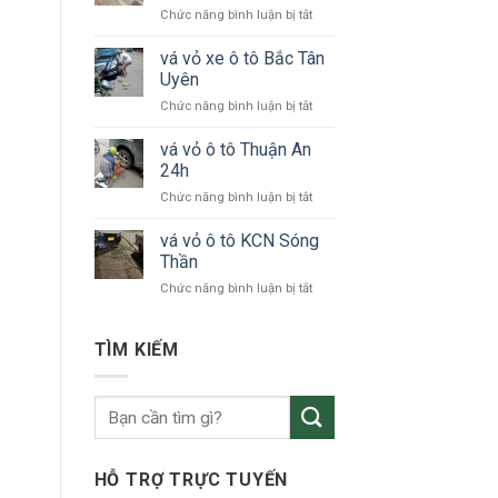
ở
Chức năng bình luận bị tắt
tô
vá
24h
vỏ
vá vỏ xe ô tô Bắc Tân
Bình
xe
Dương
Uyên
ô
ở
Chức năng bình luận bị tắt
tô
vá
KCN
vỏ
vá vỏ ô tô Thuận An
VSIP
xe
24h
ô
ở
Chức năng bình luận bị tắt
tô
vá
Bắc
vỏ
vá vỏ ô tô KCN Sóng
Tân
ô
Uyên
Thần
tô
ở
Chức năng bình luận bị tắt
Thuận
vá
An
vỏ
24h
ô
TÌM KIẾM
tô
KCN
Sóng
Thần
HỖ TRỢ TRỰC TUYẾN