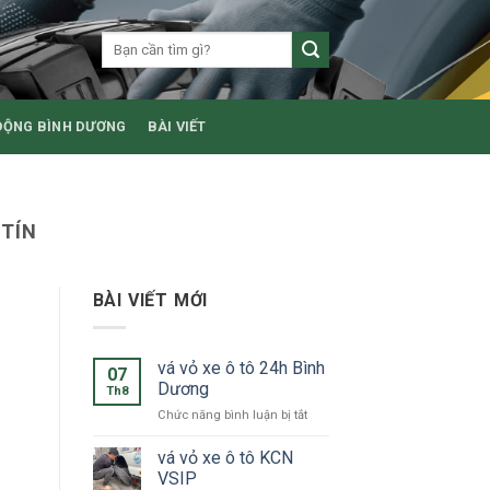
ĐỘNG BÌNH DƯƠNG
BÀI VIẾT
 TÍN
BÀI VIẾT MỚI
vá vỏ xe ô tô 24h Bình
07
Dương
Th8
ở
Chức năng bình luận bị tắt
vá
vỏ
vá vỏ xe ô tô KCN
xe
VSIP
ô