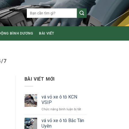
ĐỘNG BÌNH DƯƠNG
BÀI VIẾT
4/7
BÀI VIẾT MỚI
vá vỏ xe ô tô KCN
VSIP
ở
Chức năng bình luận bị tắt
vá
vỏ
vá vỏ xe ô tô Bắc Tân
xe
Uyên
ô