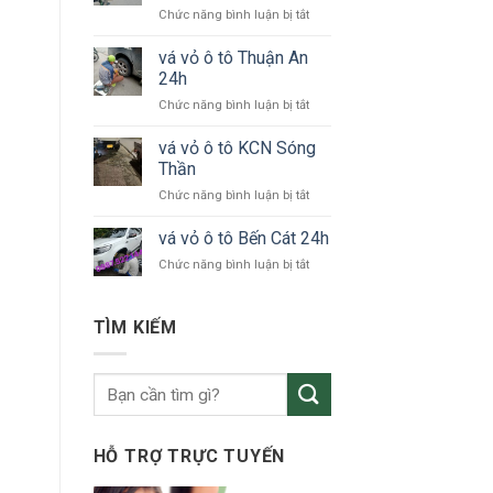
ở
Chức năng bình luận bị tắt
tô
vá
KCN
vỏ
vá vỏ ô tô Thuận An
VSIP
xe
24h
ô
ở
Chức năng bình luận bị tắt
tô
vá
Bắc
vỏ
vá vỏ ô tô KCN Sóng
Tân
ô
Uyên
Thần
tô
ở
Chức năng bình luận bị tắt
Thuận
vá
An
vỏ
vá vỏ ô tô Bến Cát 24h
24h
ô
ở
Chức năng bình luận bị tắt
tô
vá
KCN
vỏ
Sóng
ô
TÌM KIẾM
Thần
tô
Bến
Cát
24h
HỖ TRỢ TRỰC TUYẾN