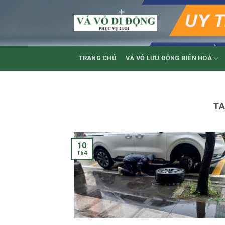
Skip
to
content
TRANG CHỦ
VÁ VỎ LƯU ĐỘNG BIÊN HOÀ
TA
10
Th4