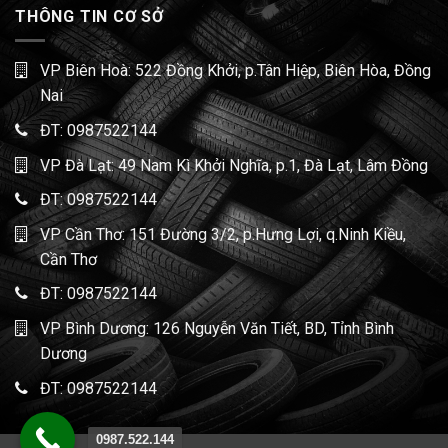
THÔNG TIN CƠ SỞ
VP Biên Hoà: 522 Đồng Khởi, p.Tân Hiệp, Biên Hòa, Đồng
Nai
ĐT:
0987522144
VP Đà Lạt: 49 Nam Kì Khởi Nghĩa, p.1, Đà Lạt, Lâm Đồng
ĐT:
0987522144
VP Cần Thơ: 151 Đường 3/2, p.Hưng Lợi, q.Ninh Kiều,
Cần Thơ
ĐT:
0987522144
VP Bình Dương: 126 Nguyễn Văn Tiết, BD, Tỉnh Bình
Dương
ĐT:
0987522144
0987.522.144