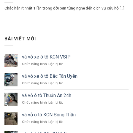
Chắc hẳn ít nhất 1 lần trong đời bạn từng nghe đến dịch vụ cứu hộ [...]
BÀI VIẾT MỚI
vá vỏ xe ô tô KCN VSIP
ở
Chức năng bình luận bị tắt
vá
vỏ
vá vỏ xe ô tô Bắc Tân Uyên
xe
ở
Chức năng bình luận bị tắt
ô
vá
tô
vỏ
KCN
vá vỏ ô tô Thuận An 24h
xe
VSIP
ở
Chức năng bình luận bị tắt
ô
vá
tô
vỏ
Bắc
vá vỏ ô tô KCN Sóng Thần
ô
Tân
ở
Chức năng bình luận bị tắt
tô
Uyên
vá
Thuận
vỏ
An