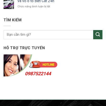
vá vỏ ô tô Bến Cát 24h
ô
24h
ở
Chức năng bình luận bị tắt
tô
vá
KCN
vỏ
Sóng
ô
Thần
TÌM KIẾM
tô
Bến
Cát
24h
HỖ TRỢ TRỰC TUYẾN
0987522144