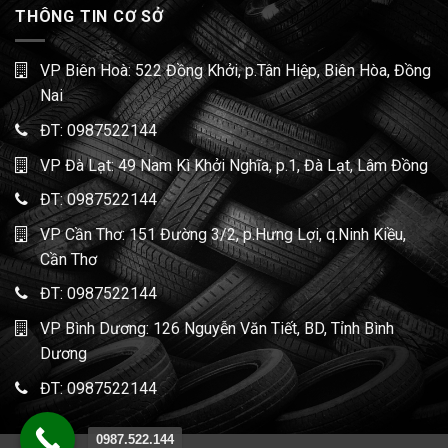
THÔNG TIN CƠ SỞ
VP Biên Hoà: 522 Đồng Khởi, p.Tân Hiệp, Biên Hòa, Đồng
Nai
ĐT:
0987522144
VP Đà Lạt: 49 Nam Kì Khởi Nghĩa, p.1, Đà Lạt, Lâm Đồng
ĐT:
0987522144
VP Cần Thơ: 151 Đường 3/2, p.Hưng Lợi, q.Ninh Kiều,
Cần Thơ
ĐT:
0987522144
VP Bình Dương: 126 Nguyễn Văn Tiết, BD, Tỉnh Bình
Dương
ĐT:
0987522144
0987.522.144