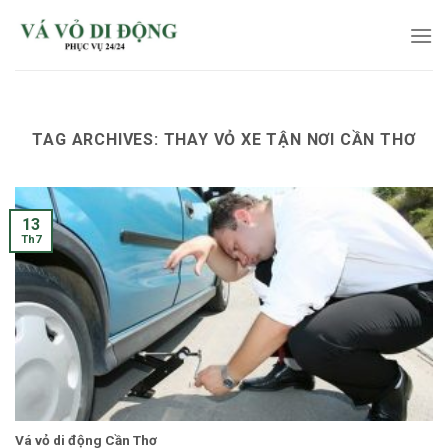
Skip
to
content
TAG ARCHIVES:
THAY VỎ XE TẬN NƠI CẦN THƠ
13
Th7
Vá vỏ di động Cần Thơ