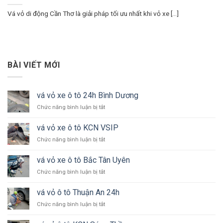
Vá vỏ di động Cần Thơ là giải pháp tối ưu nhất khi vỏ xe [...]
BÀI VIẾT MỚI
vá vỏ xe ô tô 24h Bình Dương
ở
Chức năng bình luận bị tắt
vá
vỏ
vá vỏ xe ô tô KCN VSIP
xe
ở
Chức năng bình luận bị tắt
ô
vá
tô
vỏ
24h
vá vỏ xe ô tô Bắc Tân Uyên
xe
Bình
ở
Chức năng bình luận bị tắt
ô
Dương
vá
tô
vỏ
KCN
vá vỏ ô tô Thuận An 24h
xe
VSIP
ở
Chức năng bình luận bị tắt
ô
vá
tô
vỏ
Bắc