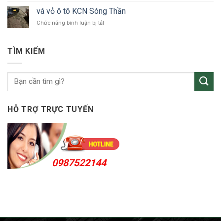
tô
vỏ
Bắc
vá vỏ ô tô KCN Sóng Thần
ô
Tân
ở
Chức năng bình luận bị tắt
tô
Uyên
vá
Thuận
vỏ
An
ô
24h
TÌM KIẾM
tô
KCN
Sóng
Thần
HỖ TRỢ TRỰC TUYẾN
0987522144