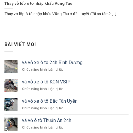
Thay vỏ lốp ô tô nhập khẩu Vũng Tàu
Thay vỏ lốp ô tô nhập khẩu Vũng Tàu ở đâu tuyệt đối an tâm? [...]
BÀI VIẾT MỚI
vá vỏ xe ô tô 24h Bình Dương
ở
Chức năng bình luận bị tắt
vá
vỏ
vá vỏ xe ô tô KCN VSIP
xe
ở
Chức năng bình luận bị tắt
ô
vá
tô
vỏ
24h
vá vỏ xe ô tô Bắc Tân Uyên
xe
Bình
ở
Chức năng bình luận bị tắt
ô
Dương
vá
tô
vỏ
KCN
vá vỏ ô tô Thuận An 24h
xe
VSIP
ở
Chức năng bình luận bị tắt
ô
vá