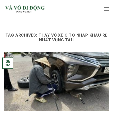
Skip
to
content
TAG ARCHIVES:
THAY VỎ XE Ô TÔ NHẬP KHẨU RẺ
NHẤT VŨNG TÀU
06
Th1