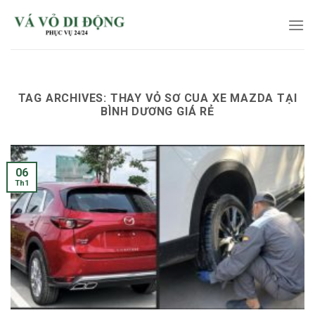
Skip
to
content
TAG ARCHIVES:
THAY VỎ SƠ CUA XE MAZDA TẠI
BÌNH DƯƠNG GIÁ RẺ
06
Th1