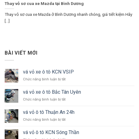
Thay vỏ sơ cua xe Mazda tại Bình Dương
Thay vỏ sơ cua xe Mazda ở Bình Dương nhanh chóng, giá tiết kiệm Hãy
[...]
BÀI VIẾT MỚI
vá vỏ xe ô tô KCN VSIP
ở
Chức năng bình luận bị tắt
vá
vỏ
vá vỏ xe ô tô Bắc Tân Uyên
xe
ở
Chức năng bình luận bị tắt
ô
vá
tô
vỏ
KCN
vá vỏ ô tô Thuận An 24h
xe
VSIP
ở
Chức năng bình luận bị tắt
ô
vá
tô
vỏ
Bắc
vá vỏ ô tô KCN Sóng Thần
ô
Tân