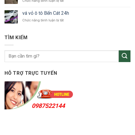
ở
Chức năng bình luận bị tắt
tô
Uyên
vá
Thuận
vỏ
An
vá vỏ ô tô Bến Cát 24h
ô
24h
ở
Chức năng bình luận bị tắt
tô
vá
KCN
vỏ
Sóng
ô
Thần
TÌM KIẾM
tô
Bến
Cát
24h
HỖ TRỢ TRỰC TUYẾN
0987522144