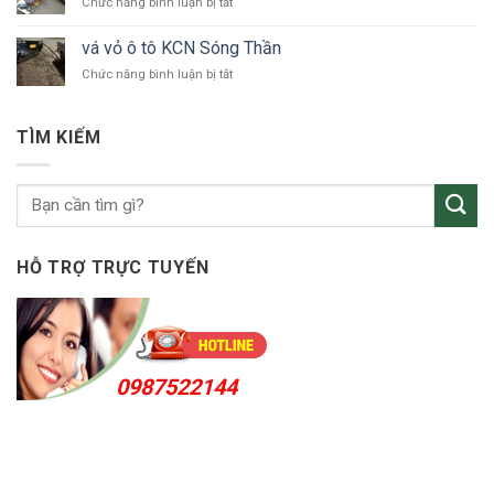
ở
Chức năng bình luận bị tắt
ô
vá
tô
vỏ
Bắc
vá vỏ ô tô KCN Sóng Thần
ô
Tân
ở
Chức năng bình luận bị tắt
tô
Uyên
vá
Thuận
vỏ
An
ô
24h
TÌM KIẾM
tô
KCN
Sóng
Thần
HỖ TRỢ TRỰC TUYẾN
0987522144