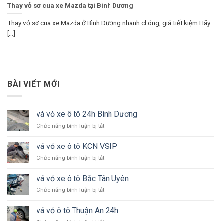
Thay vỏ sơ cua xe Mazda tại Bình Dương
Thay vỏ sơ cua xe Mazda ở Bình Dương nhanh chóng, giá tiết kiệm Hãy
[...]
BÀI VIẾT MỚI
vá vỏ xe ô tô 24h Bình Dương
ở
Chức năng bình luận bị tắt
vá
vỏ
vá vỏ xe ô tô KCN VSIP
xe
ở
Chức năng bình luận bị tắt
ô
vá
tô
vỏ
24h
vá vỏ xe ô tô Bắc Tân Uyên
xe
Bình
ở
Chức năng bình luận bị tắt
ô
Dương
vá
tô
vỏ
KCN
vá vỏ ô tô Thuận An 24h
xe
VSIP