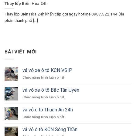
Thay lốp Biên Hòa 24h
Thay lốp Biên Hòa 24h khẩn cấp gọi ngay hotline 0987.522.144 Địa
phận thành phố [...]
BÀI VIẾT MỚI
vá vỏ xe ô tô KCN VSIP
ở
Chức năng bình luận bị tắt
vá
vỏ
vá vỏ xe ô tô Bắc Tân Uyên
xe
ở
Chức năng bình luận bị tắt
ô
vá
tô
vỏ
KCN
vá vỏ ô tô Thuận An 24h
xe
VSIP
ở
Chức năng bình luận bị tắt
ô
vá
tô
vỏ
Bắc
vá vỏ ô tô KCN Sóng Thần
ô
Tân