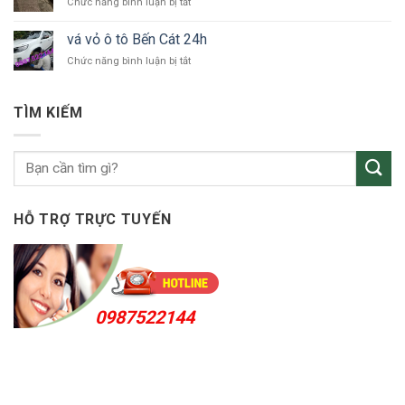
ở
Chức năng bình luận bị tắt
tô
Uyên
vá
Thuận
vỏ
An
vá vỏ ô tô Bến Cát 24h
ô
24h
ở
Chức năng bình luận bị tắt
tô
vá
KCN
vỏ
Sóng
ô
Thần
TÌM KIẾM
tô
Bến
Cát
24h
HỖ TRỢ TRỰC TUYẾN
0987522144