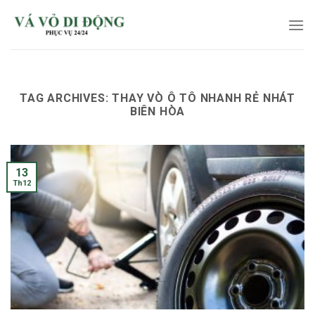
Skip
to
content
TAG ARCHIVES:
THAY VÒ Ô TÔ NHANH RẺ NHÁT
BIÊN HÒA
13
Th12