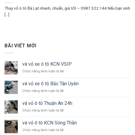
Thay vỏ ô tô Đà Lạt nhanh, chuẩn, giá tốt – 0987.522.144 Nếu bạn sinh
[...]
BÀI VIẾT MỚI
vá vỏ xe ô tô KCN VSIP
ở
Chức năng bình luận bị tắt
vá
vỏ
vá vỏ xe ô tô Bắc Tân Uyên
xe
ở
Chức năng bình luận bị tắt
ô
vá
tô
vỏ
KCN
vá vỏ ô tô Thuận An 24h
xe
VSIP
ở
Chức năng bình luận bị tắt
ô
vá
tô
vỏ
Bắc
vá vỏ ô tô KCN Sóng Thần
ô
Tân
ở
Chức năng bình luận bị tắt
tô
Uyên
vá