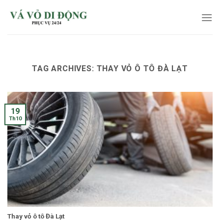
Skip
to
content
TAG ARCHIVES:
THAY VỎ Ô TÔ ĐÀ LẠT
19
Th10
Thay vỏ ô tô Đà Lạt