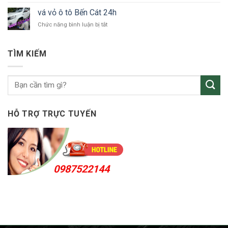
Thuận
vỏ
An
vá vỏ ô tô Bến Cát 24h
ô
24h
ở
Chức năng bình luận bị tắt
tô
vá
KCN
vỏ
Sóng
ô
Thần
TÌM KIẾM
tô
Bến
Cát
24h
HỖ TRỢ TRỰC TUYẾN
0987522144