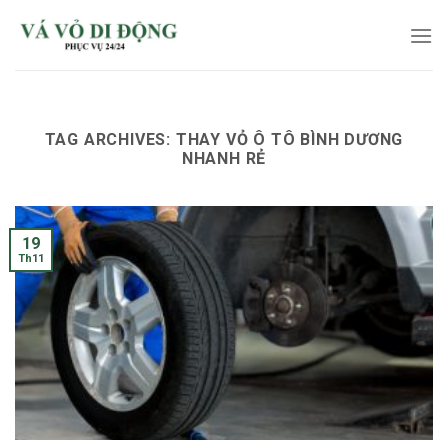
Skip
to
content
TAG ARCHIVES:
THAY VỎ Ô TÔ BÌNH DƯƠNG
NHANH RẺ
19
Th11