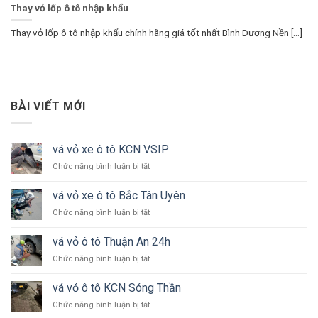
Thay vỏ lốp ô tô nhập khẩu
Thay vỏ lốp ô tô nhập khẩu chính hãng giá tốt nhất Bình Dương Nền [...]
BÀI VIẾT MỚI
vá vỏ xe ô tô KCN VSIP
ở
Chức năng bình luận bị tắt
vá
vỏ
vá vỏ xe ô tô Bắc Tân Uyên
xe
ở
Chức năng bình luận bị tắt
ô
vá
tô
vỏ
KCN
vá vỏ ô tô Thuận An 24h
xe
VSIP
ở
Chức năng bình luận bị tắt
ô
vá
tô
vỏ
Bắc
vá vỏ ô tô KCN Sóng Thần
ô
Tân
ở
Chức năng bình luận bị tắt
tô
Uyên
vá