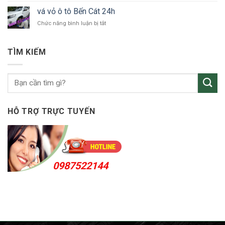
Thuận
vỏ
An
vá vỏ ô tô Bến Cát 24h
ô
24h
ở
Chức năng bình luận bị tắt
tô
vá
KCN
vỏ
Sóng
ô
Thần
TÌM KIẾM
tô
Bến
Cát
24h
HỖ TRỢ TRỰC TUYẾN
0987522144