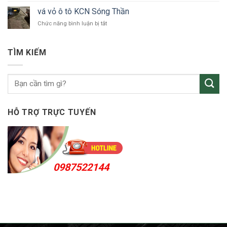
tô
vỏ
Bắc
vá vỏ ô tô KCN Sóng Thần
ô
Tân
ở
Chức năng bình luận bị tắt
tô
Uyên
vá
Thuận
vỏ
An
ô
24h
TÌM KIẾM
tô
KCN
Sóng
Thần
HỖ TRỢ TRỰC TUYẾN
0987522144