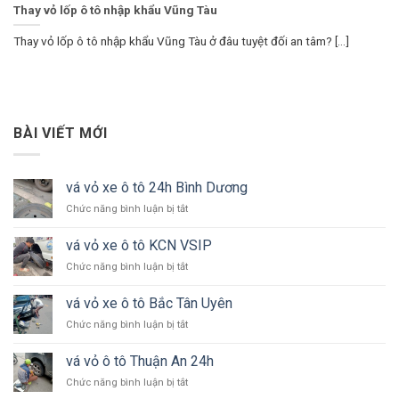
Thay vỏ lốp ô tô nhập khẩu Vũng Tàu
Thay vỏ lốp ô tô nhập khẩu Vũng Tàu ở đâu tuyệt đối an tâm? [...]
BÀI VIẾT MỚI
vá vỏ xe ô tô 24h Bình Dương
ở
Chức năng bình luận bị tắt
vá
vỏ
vá vỏ xe ô tô KCN VSIP
xe
ở
Chức năng bình luận bị tắt
ô
vá
tô
vỏ
24h
vá vỏ xe ô tô Bắc Tân Uyên
xe
Bình
ở
Chức năng bình luận bị tắt
ô
Dương
vá
tô
vỏ
KCN
vá vỏ ô tô Thuận An 24h
xe
VSIP
ở
Chức năng bình luận bị tắt
ô
vá