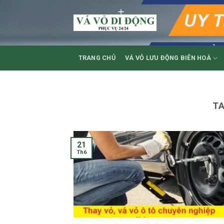
Skip
to
content
TRANG CHỦ
VÁ VỎ LƯU ĐỘNG BIÊN HOÀ
T
21
Th6