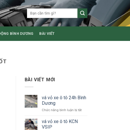
ĐỘNG BÌNH DƯƠNG
BÀI VIẾT
TỐT
BÀI VIẾT MỚI
vá vỏ xe ô tô 24h Bình
Dương
ở
Chức năng bình luận bị tắt
vá
vỏ
vá vỏ xe ô tô KCN
xe
VSIP
ô