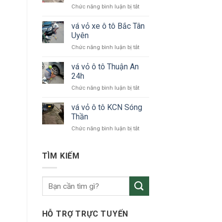
ở
Chức năng bình luận bị tắt
tô
vá
24h
vỏ
vá vỏ xe ô tô Bắc Tân
Bình
xe
Dương
Uyên
ô
ở
Chức năng bình luận bị tắt
tô
vá
KCN
vỏ
vá vỏ ô tô Thuận An
VSIP
xe
24h
ô
ở
Chức năng bình luận bị tắt
tô
vá
Bắc
vỏ
vá vỏ ô tô KCN Sóng
Tân
ô
Uyên
Thần
tô
ở
Chức năng bình luận bị tắt
Thuận
vá
An
vỏ
24h
ô
TÌM KIẾM
tô
KCN
Sóng
Thần
HỖ TRỢ TRỰC TUYẾN