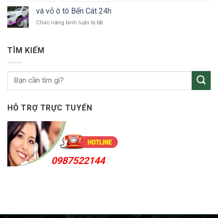
Thuận
vỏ
An
vá vỏ ô tô Bến Cát 24h
ô
24h
ở
Chức năng bình luận bị tắt
tô
vá
KCN
vỏ
Sóng
ô
Thần
TÌM KIẾM
tô
Bến
Cát
24h
HỖ TRỢ TRỰC TUYẾN
0987522144