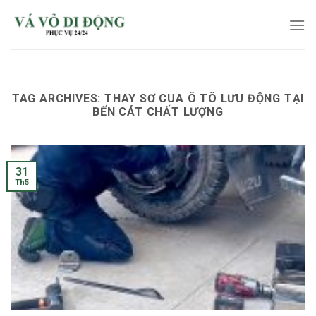
Skip
to
content
TAG ARCHIVES:
THAY SƠ CUA Ô TÔ LƯU ĐỘNG TẠI
BẾN CÁT CHẤT LƯỢNG
31
Th5