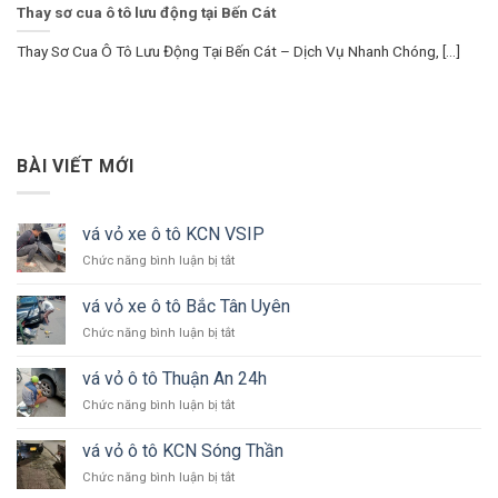
Thay sơ cua ô tô lưu động tại Bến Cát
Thay Sơ Cua Ô Tô Lưu Động Tại Bến Cát – Dịch Vụ Nhanh Chóng, [...]
BÀI VIẾT MỚI
vá vỏ xe ô tô KCN VSIP
ở
Chức năng bình luận bị tắt
vá
vỏ
vá vỏ xe ô tô Bắc Tân Uyên
xe
ở
Chức năng bình luận bị tắt
ô
vá
tô
vỏ
KCN
vá vỏ ô tô Thuận An 24h
xe
VSIP
ở
Chức năng bình luận bị tắt
ô
vá
tô
vỏ
Bắc
vá vỏ ô tô KCN Sóng Thần
ô
Tân
ở
Chức năng bình luận bị tắt
tô
Uyên
vá