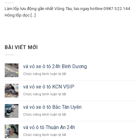
Làm lốp lưu động gần nhất Vũng Tàu, lưu ngay hotline 0987.522.144
Hỏng lốp dọc [...]
BÀI VIẾT MỚI
vá vỏ xe ô tô 24h Bình Dương
ở
Chức năng bình luận bị tắt
vá
vỏ
vá vỏ xe ô tô KCN VSIP
xe
ở
Chức năng bình luận bị tắt
ô
vá
tô
vỏ
24h
vá vỏ xe ô tô Bắc Tân Uyên
xe
Bình
ở
Chức năng bình luận bị tắt
ô
Dương
vá
tô
vỏ
KCN
vá vỏ ô tô Thuận An 24h
xe
VSIP
ở
Chức năng bình luận bị tắt
ô
vá