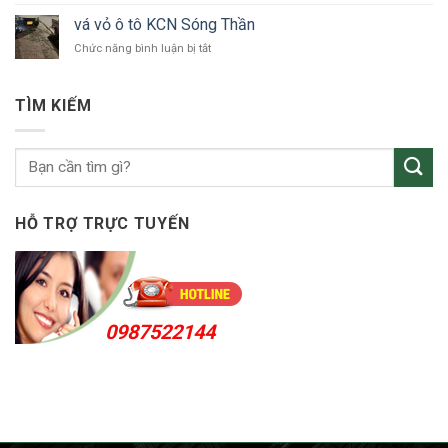
tô
vỏ
Bắc
vá vỏ ô tô KCN Sóng Thần
ô
Tân
ở
Chức năng bình luận bị tắt
tô
Uyên
vá
Thuận
vỏ
An
ô
24h
TÌM KIẾM
tô
KCN
Sóng
Thần
HỖ TRỢ TRỰC TUYẾN
0987522144