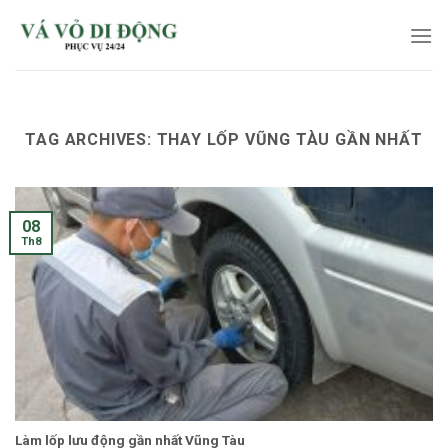
Skip
to
content
TAG ARCHIVES:
THAY LỐP VŨNG TÀU GẦN NHẤT
08
Th8
Làm lốp lưu động gần nhất Vũng Tàu