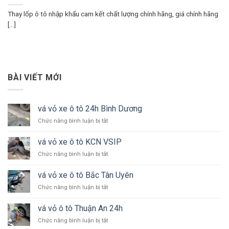
Thay lốp ô tô nhập khẩu cam kết chất lượng chính hãng, giá chính hãng
[...]
BÀI VIẾT MỚI
vá vỏ xe ô tô 24h Bình Dương
ở
Chức năng bình luận bị tắt
vá
vỏ
vá vỏ xe ô tô KCN VSIP
xe
ở
Chức năng bình luận bị tắt
ô
vá
tô
vỏ
24h
vá vỏ xe ô tô Bắc Tân Uyên
xe
Bình
ở
Chức năng bình luận bị tắt
ô
Dương
vá
tô
vỏ
KCN
vá vỏ ô tô Thuận An 24h
xe
VSIP
ở
Chức năng bình luận bị tắt
ô
vá