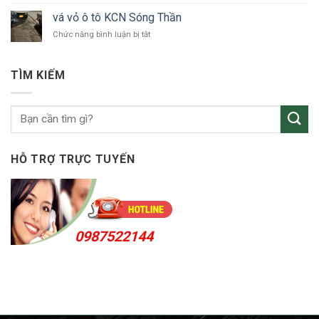
tô
vỏ
Bắc
vá vỏ ô tô KCN Sóng Thần
ô
Tân
ở
Chức năng bình luận bị tắt
tô
Uyên
vá
Thuận
vỏ
An
ô
24h
TÌM KIẾM
tô
KCN
Sóng
Thần
HỖ TRỢ TRỰC TUYẾN
0987522144