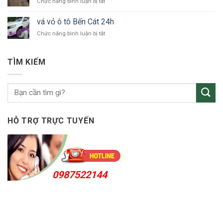
ở
Chức năng bình luận bị tắt
tô
Uyên
vá
Thuận
vỏ
An
vá vỏ ô tô Bến Cát 24h
ô
24h
ở
Chức năng bình luận bị tắt
tô
vá
KCN
vỏ
Sóng
ô
Thần
TÌM KIẾM
tô
Bến
Cát
24h
HỖ TRỢ TRỰC TUYẾN
0987522144