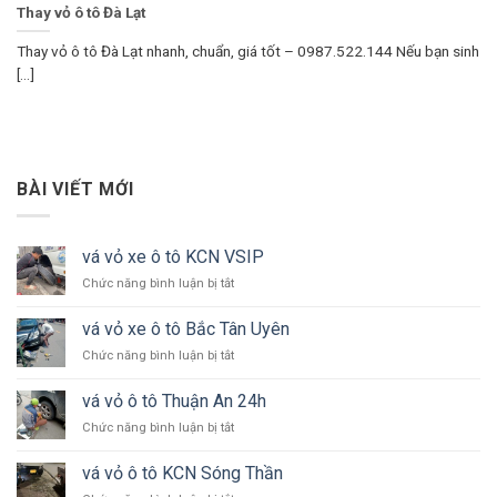
Thay vỏ ô tô Đà Lạt
Thay vỏ ô tô Đà Lạt nhanh, chuẩn, giá tốt – 0987.522.144 Nếu bạn sinh
[...]
BÀI VIẾT MỚI
vá vỏ xe ô tô KCN VSIP
ở
Chức năng bình luận bị tắt
vá
vỏ
vá vỏ xe ô tô Bắc Tân Uyên
xe
ở
Chức năng bình luận bị tắt
ô
vá
tô
vỏ
KCN
vá vỏ ô tô Thuận An 24h
xe
VSIP
ở
Chức năng bình luận bị tắt
ô
vá
tô
vỏ
Bắc
vá vỏ ô tô KCN Sóng Thần
ô
Tân