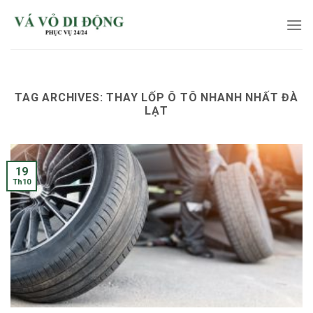
Skip
to
content
TAG ARCHIVES:
THAY LỐP Ô TÔ NHANH NHẤT ĐÀ
LẠT
19
Th10