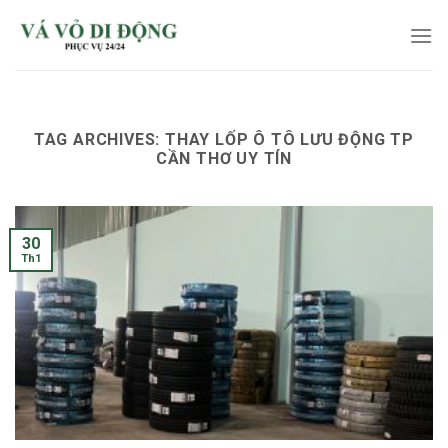
Skip
to
content
TAG ARCHIVES:
THAY LỐP Ô TÔ LƯU ĐỘNG TP
CẦN THƠ UY TÍN
30
Th1