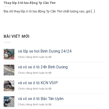
Thay lốp ô tô lưu động Tp Cần Thơ
Địa chỉ thay lốp ô tô lưu động Tp Cần Thơ chất lượng cao, giá [...]
BÀI VIẾT MỚI
vá lốp xe hơi Bình Dương 24/24
ở
Chức năng bình luận bị tắt
vá
lốp
vá vỏ xe ô tô 24h Bình Dương
xe
ở
Chức năng bình luận bị tắt
hơi
vá
Bình
vỏ
Dương
vá vỏ xe ô tô KCN VSIP
xe
24/24
ở
Chức năng bình luận bị tắt
ô
vá
tô
vỏ
24h
vá vỏ xe ô tô Bắc Tân Uyên
xe
Bình
ở
Chức năng bình luận bị tắt
ô
Dương
vá