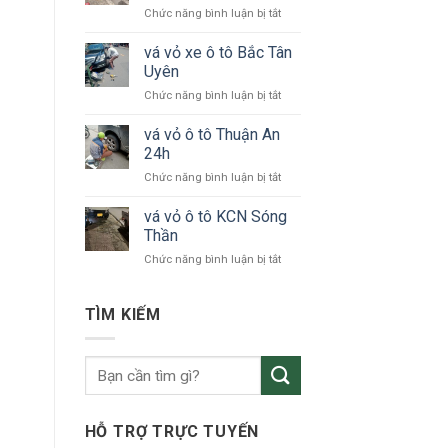
ở
Chức năng bình luận bị tắt
tô
vá
24h
vỏ
vá vỏ xe ô tô Bắc Tân
Bình
xe
Dương
Uyên
ô
ở
Chức năng bình luận bị tắt
tô
vá
KCN
vỏ
vá vỏ ô tô Thuận An
VSIP
xe
24h
ô
ở
Chức năng bình luận bị tắt
tô
vá
Bắc
vỏ
vá vỏ ô tô KCN Sóng
Tân
ô
Uyên
Thần
tô
ở
Chức năng bình luận bị tắt
Thuận
vá
An
vỏ
24h
ô
TÌM KIẾM
tô
KCN
Sóng
Thần
HỖ TRỢ TRỰC TUYẾN