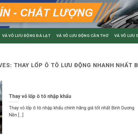
VÁ VỎ LƯU ĐỘNG ĐÀ LẠT
VÁ VỎ LƯU ĐỘNG CẦN THƠ
VÁ VỎ LƯU 
VES:
THAY LỐP Ô TÔ LƯU ĐỘNG NHANH NHẤT 
Thay vỏ lốp ô tô nhập khẩu
Thay vỏ lốp ô tô nhập khẩu chính hãng giá tốt nhất Bình Dương
Nền [...]