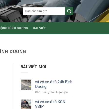
ĐỘNG BÌNH DƯƠNG
BÀI VIẾT
BÌNH DƯƠNG
BÀI VIẾT MỚI
vá vỏ xe ô tô 24h Bình
Dương
ở
Chức năng bình luận bị tắt
vá
vỏ
vá vỏ xe ô tô KCN
xe
VSIP
ô