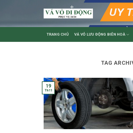
Skip
to
content
TRANG CHỦ
VÁ VỎ LƯU ĐỘNG BIÊN HOÀ
TAG ARCHI
19
Th11