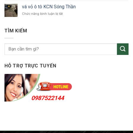
tô
vỏ
Bắc
vá vỏ ô tô KCN Sóng Thần
ô
Tân
ở
Chức năng bình luận bị tắt
tô
Uyên
vá
Thuận
vỏ
An
ô
24h
TÌM KIẾM
tô
KCN
Sóng
Thần
HỖ TRỢ TRỰC TUYẾN
0987522144