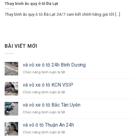
Thay bình ăc quy ô tô Đà Lạt
Thay bình ăc quy ô tô Đà Lạt 24/7 cam kết chính hãng giá tốt [...]
BÀI VIẾT MỚI
vá vỏ xe ô tô 24h Bình Dương
ở
Chức năng bình luận bị tắt
vá
vỏ
vá vỏ xe ô tô KCN VSIP
xe
ở
Chức năng bình luận bị tắt
ô
vá
tô
vỏ
24h
vá vỏ xe ô tô Bắc Tân Uyên
xe
Bình
ở
Chức năng bình luận bị tắt
ô
Dương
vá
tô
vỏ
KCN
vá vỏ ô tô Thuận An 24h
xe
VSIP
ở
Chức năng bình luận bị tắt
ô
vá