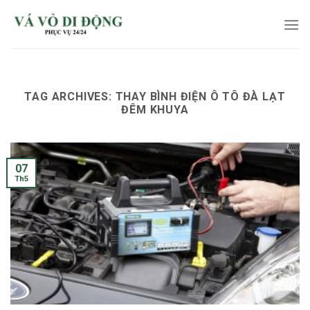
Skip
to
content
TAG ARCHIVES:
THAY BÌNH ĐIỆN Ô TÔ ĐÀ LẠT
ĐÊM KHUYA
07
Th5