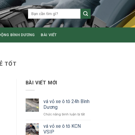
ĐỘNG BÌNH DƯƠNG
BÀI VIẾT
Ẻ TỐT
BÀI VIẾT MỚI
vá vỏ xe ô tô 24h Bình
Dương
ở
Chức năng bình luận bị tắt
vá
vỏ
vá vỏ xe ô tô KCN
xe
VSIP
ô