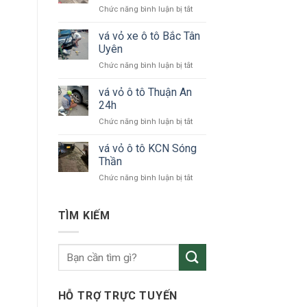
ở
Chức năng bình luận bị tắt
tô
vá
24h
vỏ
vá vỏ xe ô tô Bắc Tân
Bình
xe
Dương
Uyên
ô
ở
Chức năng bình luận bị tắt
tô
vá
KCN
vỏ
vá vỏ ô tô Thuận An
VSIP
xe
24h
ô
ở
Chức năng bình luận bị tắt
tô
vá
Bắc
vỏ
vá vỏ ô tô KCN Sóng
Tân
ô
Uyên
Thần
tô
ở
Chức năng bình luận bị tắt
Thuận
vá
An
vỏ
24h
ô
TÌM KIẾM
tô
KCN
Sóng
Thần
HỖ TRỢ TRỰC TUYẾN