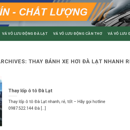
VÁ VỎ LƯU ĐỘNG ĐÀ LẠT
VÁ VỎ LƯU ĐỘNG CẦN THƠ
VÁ VỎ LƯU 
ARCHIVES:
THAY BÁNH XE HƠI ĐÀ LẠT NHANH R
Thay lốp ô tô Đà Lạt
Thay lốp ô tô Đà Lạt nhanh, rẻ, tốt – Hãy gọi hotline
0987.522.144 Đà [...]