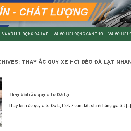
VÁ VỎ LƯU ĐỘNG ĐÀ LẠT
VÁ VỎ LƯU ĐỘNG CẦN THƠ
VÁ VỎ LƯU 
CHIVES:
THAY ẮC QUY XE HƠI ĐÈO ĐÀ LẠT NHA
Thay bình ăc quy ô tô Đà Lạt
Thay bình ăc quy ô tô Đà Lạt 24/7 cam kết chính hãng giá tốt [...]