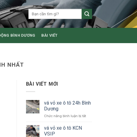
ĐỘNG BÌNH DƯƠNG
BÀI VIẾT
NH NHẤT
BÀI VIẾT MỚI
vá vỏ xe ô tô 24h Bình
Dương
ở
Chức năng bình luận bị tắt
vá
vỏ
vá vỏ xe ô tô KCN
xe
VSIP
ô