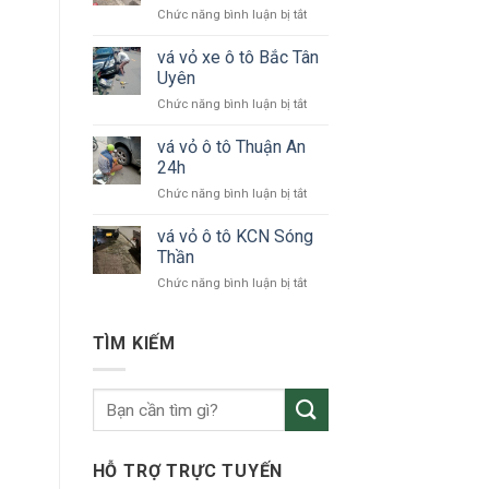
ở
Chức năng bình luận bị tắt
tô
vá
24h
vỏ
vá vỏ xe ô tô Bắc Tân
Bình
xe
Dương
Uyên
ô
ở
Chức năng bình luận bị tắt
tô
vá
KCN
vỏ
vá vỏ ô tô Thuận An
VSIP
xe
24h
ô
ở
Chức năng bình luận bị tắt
tô
vá
Bắc
vỏ
vá vỏ ô tô KCN Sóng
Tân
ô
Uyên
Thần
tô
ở
Chức năng bình luận bị tắt
Thuận
vá
An
vỏ
24h
ô
TÌM KIẾM
tô
KCN
Sóng
Thần
HỖ TRỢ TRỰC TUYẾN