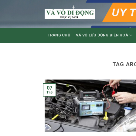
Skip
to
content
TRANG CHỦ
VÁ VỎ LƯU ĐỘNG BIÊN HOÀ
TAG AR
07
Th5