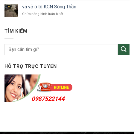
tô
vỏ
Bắc
vá vỏ ô tô KCN Sóng Thần
ô
Tân
ở
Chức năng bình luận bị tắt
tô
Uyên
vá
Thuận
vỏ
An
ô
24h
TÌM KIẾM
tô
KCN
Sóng
Thần
HỖ TRỢ TRỰC TUYẾN
0987522144