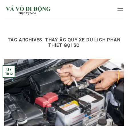
Skip
to
content
TAG ARCHIVES:
THAY ẮC QUY XE DU LỊCH PHAN
THIẾT GỌI SỐ
07
Th12