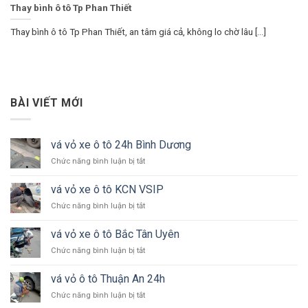
Thay bình ô tô Tp Phan Thiết
Thay bình ô tô Tp Phan Thiết, an tâm giá cả, không lo chờ lâu [...]
BÀI VIẾT MỚI
vá vỏ xe ô tô 24h Bình Dương
ở
Chức năng bình luận bị tắt
vá
vỏ
vá vỏ xe ô tô KCN VSIP
xe
ở
Chức năng bình luận bị tắt
ô
vá
tô
vỏ
24h
vá vỏ xe ô tô Bắc Tân Uyên
xe
Bình
ở
Chức năng bình luận bị tắt
ô
Dương
vá
tô
vỏ
KCN
vá vỏ ô tô Thuận An 24h
xe
VSIP
ở
Chức năng bình luận bị tắt
ô
vá