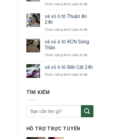
ở
Chức năng bình luận bị tắt
tô
vá
KCN
vỏ
vá vỏ ô tô Thuận An
VSIP
xe
24h
ô
ở
Chức năng bình luận bị tắt
tô
vá
Bắc
vỏ
vá vỏ ô tô KCN Sóng
Tân
ô
Uyên
Thần
tô
ở
Chức năng bình luận bị tắt
Thuận
vá
An
vỏ
vá vỏ ô tô Bến Cát 24h
24h
ô
ở
Chức năng bình luận bị tắt
tô
vá
KCN
vỏ
Sóng
ô
TÌM KIẾM
Thần
tô
Bến
Cát
24h
HỖ TRỢ TRỰC TUYẾN