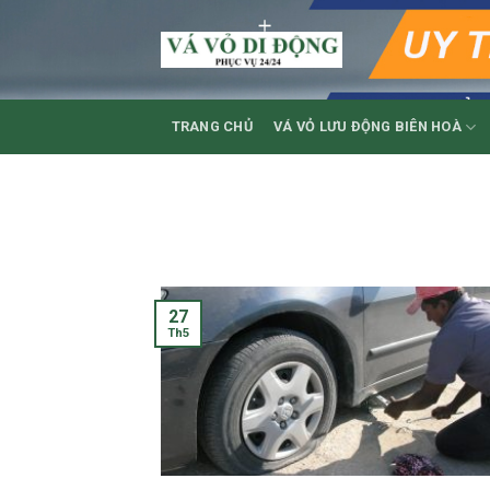
Skip
to
content
TRANG CHỦ
VÁ VỎ LƯU ĐỘNG BIÊN HOÀ
27
Th5