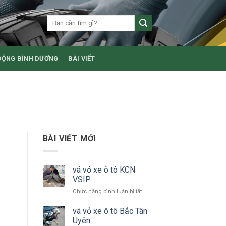
ĐỘNG BÌNH DƯƠNG
BÀI VIẾT
BÀI VIẾT MỚI
vá vỏ xe ô tô KCN
VSIP
ở
Chức năng bình luận bị tắt
vá
vỏ
vá vỏ xe ô tô Bắc Tân
xe
Uyên
ô