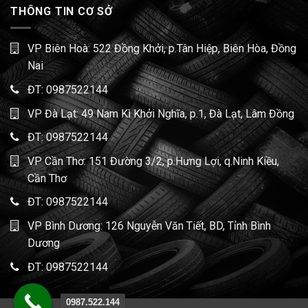
THÔNG TIN CƠ SỞ
VP Biên Hoà: 522 Đồng Khởi, p.Tân Hiệp, Biên Hòa, Đồng
Nai
ĐT:
0987522144
VP Đà Lạt: 49 Nam Kì Khởi Nghĩa, p.1, Đà Lạt, Lâm Đồng
ĐT:
0987522144
VP Cần Thơ: 151 Đường 3/2, p.Hưng Lợi, q.Ninh Kiều,
Cần Thơ
ĐT:
0987522144
VP Bình Dương: 126 Nguyễn Văn Tiết, BD, Tỉnh Bình
Dương
ĐT:
0987522144
0987.522.144