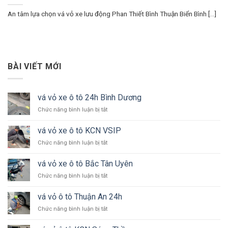
An tâm lựa chọn vá vỏ xe lưu động Phan Thiết Bình Thuận Biển Bình [...]
BÀI VIẾT MỚI
vá vỏ xe ô tô 24h Bình Dương
ở
Chức năng bình luận bị tắt
vá
vỏ
vá vỏ xe ô tô KCN VSIP
xe
ở
Chức năng bình luận bị tắt
ô
vá
tô
vỏ
24h
vá vỏ xe ô tô Bắc Tân Uyên
xe
Bình
ở
Chức năng bình luận bị tắt
ô
Dương
vá
tô
vỏ
KCN
vá vỏ ô tô Thuận An 24h
xe
VSIP
ở
Chức năng bình luận bị tắt
ô
vá
tô
vỏ
Bắc