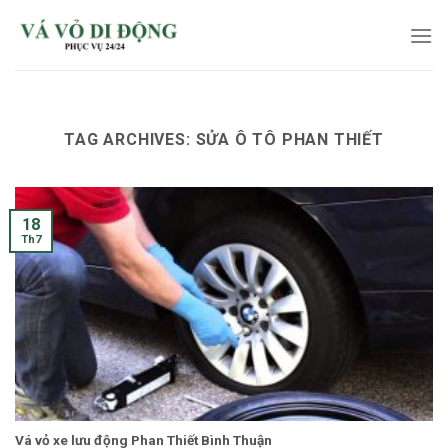
Skip
to
content
TAG ARCHIVES:
SỬA Ô TÔ PHAN THIẾT
18
Th7
Vá vỏ xe lưu động Phan Thiết Bình Thuận