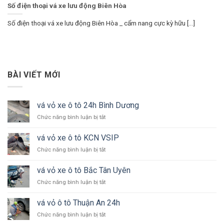
Số điện thoại vá xe lưu động Biên Hòa
Số điện thoại vá xe lưu động Biên Hòa _ cẩm nang cực kỳ hữu [...]
BÀI VIẾT MỚI
vá vỏ xe ô tô 24h Bình Dương
ở
Chức năng bình luận bị tắt
vá
vỏ
vá vỏ xe ô tô KCN VSIP
xe
ở
Chức năng bình luận bị tắt
ô
vá
tô
vỏ
24h
vá vỏ xe ô tô Bắc Tân Uyên
xe
Bình
ở
Chức năng bình luận bị tắt
ô
Dương
vá
tô
vỏ
KCN
vá vỏ ô tô Thuận An 24h
xe
VSIP
ở
Chức năng bình luận bị tắt
ô
vá