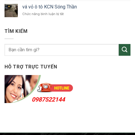
tô
vỏ
Bắc
vá vỏ ô tô KCN Sóng Thần
ô
Tân
ở
Chức năng bình luận bị tắt
tô
Uyên
vá
Thuận
vỏ
An
ô
24h
TÌM KIẾM
tô
KCN
Sóng
Thần
HỖ TRỢ TRỰC TUYẾN
0987522144