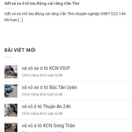
Sđt vá xe ô tô lưu động cái răng Cần Thơ
Sđt vá xe ôtô lưu động cái răng Cần Thơ chuyên nghiệp 0987.522.144
Khi bạn [...]
BÀI VIẾT MỚI
vá vỏ xe ô tô KCN VSIP
ở
Chức năng bình luận bị tắt
vá
vỏ
vá vỏ xe ô tô Bắc Tân Uyên
xe
ở
Chức năng bình luận bị tắt
ô
vá
tô
vỏ
KCN
vá vỏ ô tô Thuận An 24h
xe
VSIP
ở
Chức năng bình luận bị tắt
ô
vá
tô
vỏ
Bắc
vá vỏ ô tô KCN Sóng Thần
ô
Tân