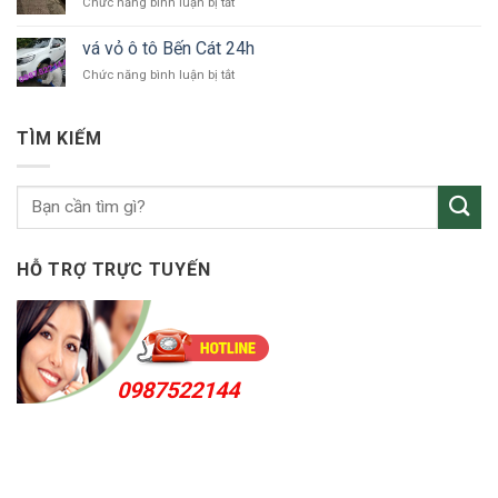
ở
Chức năng bình luận bị tắt
tô
Uyên
vá
Thuận
vỏ
An
vá vỏ ô tô Bến Cát 24h
ô
24h
ở
Chức năng bình luận bị tắt
tô
vá
KCN
vỏ
Sóng
ô
Thần
TÌM KIẾM
tô
Bến
Cát
24h
HỖ TRỢ TRỰC TUYẾN
0987522144