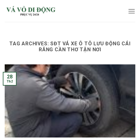
Skip
to
content
TAG ARCHIVES:
SĐT VÁ XE Ô TÔ LƯU ĐỘNG CÁI
RĂNG CẦN THƠ TẬN NƠI
28
Th2