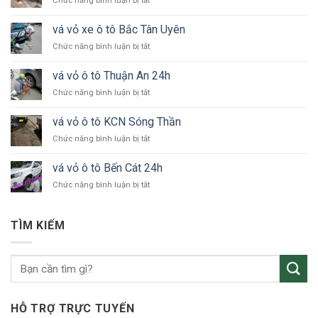
Chức năng bình luận bị tắt
vá
vỏ
vá vỏ xe ô tô Bắc Tân Uyên
xe
ở
Chức năng bình luận bị tắt
ô
vá
tô
vỏ
KCN
vá vỏ ô tô Thuận An 24h
xe
VSIP
ở
Chức năng bình luận bị tắt
ô
vá
tô
vỏ
Bắc
vá vỏ ô tô KCN Sóng Thần
ô
Tân
ở
Chức năng bình luận bị tắt
tô
Uyên
vá
Thuận
vỏ
An
vá vỏ ô tô Bến Cát 24h
ô
24h
ở
Chức năng bình luận bị tắt
tô
vá
KCN
vỏ
Sóng
ô
Thần
TÌM KIẾM
tô
Bến
Cát
24h
HỖ TRỢ TRỰC TUYẾN