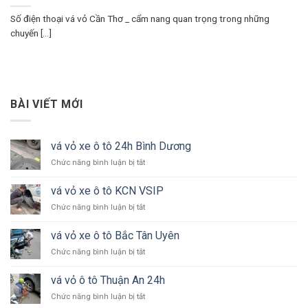
Số điện thoại vá vỏ Cần Thơ _ cẩm nang quan trọng trong những
chuyến [...]
BÀI VIẾT MỚI
vá vỏ xe ô tô 24h Bình Dương
ở
Chức năng bình luận bị tắt
vá
vỏ
vá vỏ xe ô tô KCN VSIP
xe
ở
Chức năng bình luận bị tắt
ô
vá
tô
vỏ
24h
vá vỏ xe ô tô Bắc Tân Uyên
xe
Bình
ở
Chức năng bình luận bị tắt
ô
Dương
vá
tô
vỏ
KCN
vá vỏ ô tô Thuận An 24h
xe
VSIP
ở
Chức năng bình luận bị tắt
ô
vá