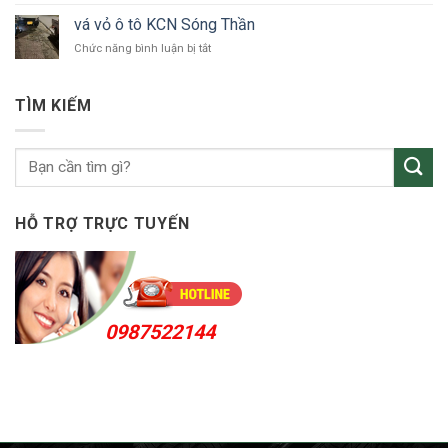
tô
vỏ
Bắc
vá vỏ ô tô KCN Sóng Thần
ô
Tân
ở
Chức năng bình luận bị tắt
tô
Uyên
vá
Thuận
vỏ
An
ô
24h
TÌM KIẾM
tô
KCN
Sóng
Thần
HỖ TRỢ TRỰC TUYẾN
0987522144