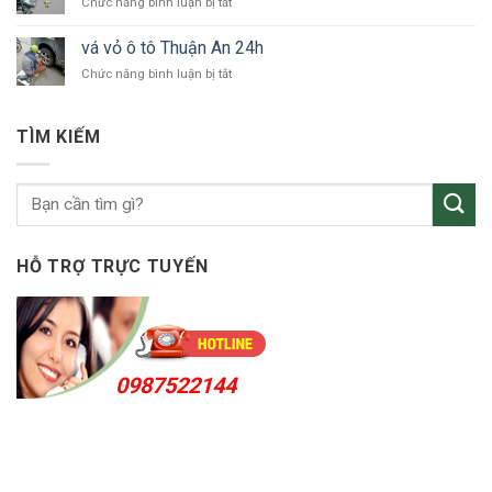
ở
Chức năng bình luận bị tắt
ô
Dương
vá
tô
vỏ
KCN
vá vỏ ô tô Thuận An 24h
xe
VSIP
ở
Chức năng bình luận bị tắt
ô
vá
tô
vỏ
Bắc
ô
Tân
TÌM KIẾM
tô
Uyên
Thuận
An
24h
HỖ TRỢ TRỰC TUYẾN
0987522144