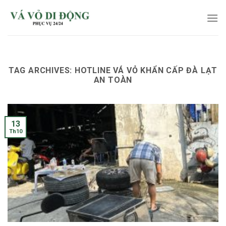
Skip
to
content
TAG ARCHIVES:
HOTLINE VÁ VỎ KHẨN CẤP ĐÀ LẠT
AN TOÀN
13
Th10