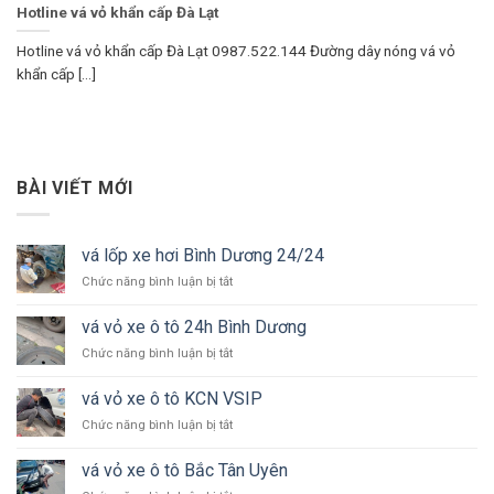
Hotline vá vỏ khẩn cấp Đà Lạt
Hotline vá vỏ khẩn cấp Đà Lạt 0987.522.144 Đường dây nóng vá vỏ
khẩn cấp [...]
BÀI VIẾT MỚI
vá lốp xe hơi Bình Dương 24/24
ở
Chức năng bình luận bị tắt
vá
lốp
vá vỏ xe ô tô 24h Bình Dương
xe
ở
Chức năng bình luận bị tắt
hơi
vá
Bình
vỏ
Dương
vá vỏ xe ô tô KCN VSIP
xe
24/24
ở
Chức năng bình luận bị tắt
ô
vá
tô
vỏ
24h
vá vỏ xe ô tô Bắc Tân Uyên
xe
Bình