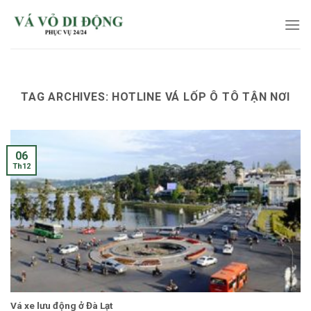
Skip
to
content
TAG ARCHIVES:
HOTLINE VÁ LỐP Ô TÔ TẬN NƠI
06
Th12
Vá xe lưu động ở Đà Lạt