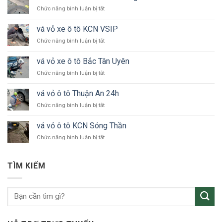
ở
Chức năng bình luận bị tắt
vá
vỏ
vá vỏ xe ô tô KCN VSIP
xe
ở
Chức năng bình luận bị tắt
ô
vá
tô
vỏ
24h
vá vỏ xe ô tô Bắc Tân Uyên
xe
Bình
ở
Chức năng bình luận bị tắt
ô
Dương
vá
tô
vỏ
KCN
vá vỏ ô tô Thuận An 24h
xe
VSIP
ở
Chức năng bình luận bị tắt
ô
vá
tô
vỏ
Bắc
vá vỏ ô tô KCN Sóng Thần
ô
Tân
ở
Chức năng bình luận bị tắt
tô
Uyên
vá
Thuận
vỏ
An
ô
24h
TÌM KIẾM
tô
KCN
Sóng
Thần