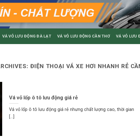
VÁ VỎ LƯU ĐỘNG ĐÀ LẠT
VÁ VỎ LƯU ĐỘNG CẦN THƠ
VÁ VỎ LƯU 
ARCHIVES:
ĐIỆN THOẠI VÁ XE HƠI NHANH RẺ C
Vá vỏ lốp ô tô lưu động giá rẻ
Vá vỏ lốp ô tô lưu động giá rẻ nhưng chất lượng cao, thời gian
[...]