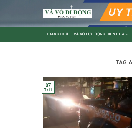
Skip
to
content
TRANG CHỦ
VÁ VỎ LƯU ĐỘNG BIÊN HOÀ
TAG 
07
Th11