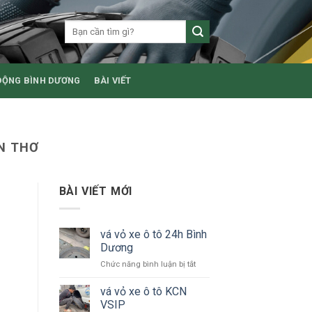
ĐỘNG BÌNH DƯƠNG
BÀI VIẾT
ẦN THƠ
BÀI VIẾT MỚI
vá vỏ xe ô tô 24h Bình
Dương
ở
Chức năng bình luận bị tắt
vá
vỏ
vá vỏ xe ô tô KCN
xe
VSIP
ô