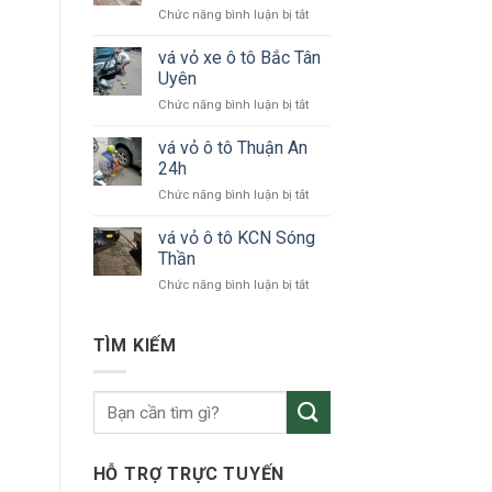
ở
Chức năng bình luận bị tắt
tô
vá
24h
vỏ
vá vỏ xe ô tô Bắc Tân
Bình
xe
Dương
Uyên
ô
ở
Chức năng bình luận bị tắt
tô
vá
KCN
vỏ
vá vỏ ô tô Thuận An
VSIP
xe
24h
ô
ở
Chức năng bình luận bị tắt
tô
vá
Bắc
vỏ
vá vỏ ô tô KCN Sóng
Tân
ô
Uyên
Thần
tô
ở
Chức năng bình luận bị tắt
Thuận
vá
An
vỏ
24h
ô
TÌM KIẾM
tô
KCN
Sóng
Thần
HỖ TRỢ TRỰC TUYẾN