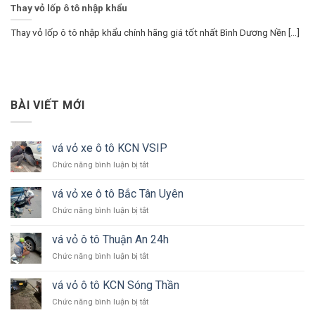
Thay vỏ lốp ô tô nhập khẩu
Thay vỏ lốp ô tô nhập khẩu chính hãng giá tốt nhất Bình Dương Nền [...]
BÀI VIẾT MỚI
vá vỏ xe ô tô KCN VSIP
ở
Chức năng bình luận bị tắt
vá
vỏ
vá vỏ xe ô tô Bắc Tân Uyên
xe
ở
Chức năng bình luận bị tắt
ô
vá
tô
vỏ
KCN
vá vỏ ô tô Thuận An 24h
xe
VSIP
ở
Chức năng bình luận bị tắt
ô
vá
tô
vỏ
Bắc
vá vỏ ô tô KCN Sóng Thần
ô
Tân
ở
Chức năng bình luận bị tắt
tô
Uyên
vá