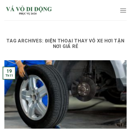
Skip
to
content
TAG ARCHIVES:
ĐIỆN THOẠI THAY VỎ XE HƠI TẬN
NƠI GIÁ RẺ
19
Th11