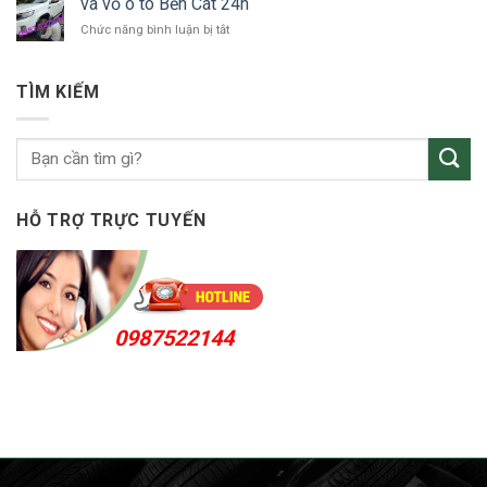
vá vỏ ô tô Bến Cát 24h
ô
24h
ở
Chức năng bình luận bị tắt
tô
vá
KCN
vỏ
Sóng
ô
Thần
TÌM KIẾM
tô
Bến
Cát
24h
HỖ TRỢ TRỰC TUYẾN
0987522144