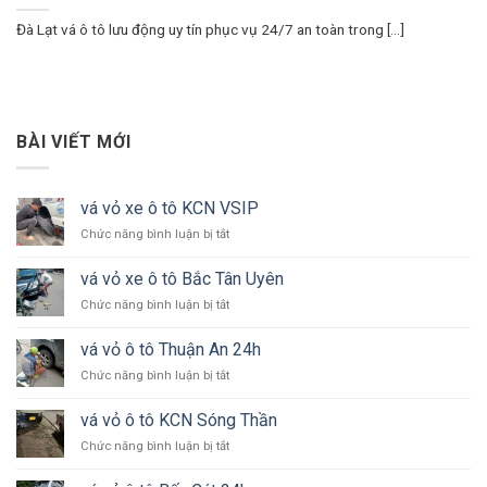
Đà Lạt vá ô tô lưu động uy tín phục vụ 24/7 an toàn trong [...]
BÀI VIẾT MỚI
vá vỏ xe ô tô KCN VSIP
ở
Chức năng bình luận bị tắt
vá
vỏ
vá vỏ xe ô tô Bắc Tân Uyên
xe
ở
Chức năng bình luận bị tắt
ô
vá
tô
vỏ
KCN
vá vỏ ô tô Thuận An 24h
xe
VSIP
ở
Chức năng bình luận bị tắt
ô
vá
tô
vỏ
Bắc
vá vỏ ô tô KCN Sóng Thần
ô
Tân
ở
Chức năng bình luận bị tắt
tô
Uyên
vá
Thuận
vỏ
An