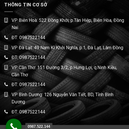
THÔNG TIN CƠ SỞ
VP Biên Hoà: 522 Đồng Khởi, p.Tân Hiệp, Biên Hòa, Đồng
Nai
ĐT:
0987522144
VP Đà Lạt: 49 Nam Kì Khởi Nghĩa, p.1, Đà Lạt, Lâm Đồng
ĐT:
0987522144
VP Cần Thơ: 151 Đường 3/2, p.Hưng Lợi, q.Ninh Kiều,
Cần Thơ
ĐT:
0987522144
VP Bình Dương: 126 Nguyễn Văn Tiết, BD, Tỉnh Bình
Dương
ĐT:
0987522144
0987.522.144