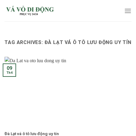
Skip
to
content
TAG ARCHIVES:
ĐÀ LẠT VÁ Ô TÔ LƯU ĐỘNG UY TÍN
09
Th4
Đà Lạt vá ô tô lưu động uy tín