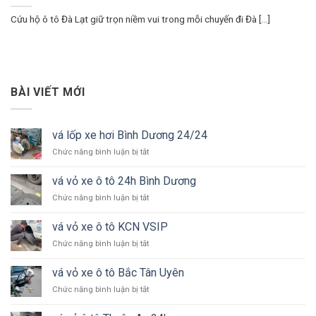
Cứu hộ ô tô Đà Lạt giữ trọn niềm vui trong mỗi chuyến đi Đà [...]
BÀI VIẾT MỚI
vá lốp xe hơi Bình Dương 24/24
ở
Chức năng bình luận bị tắt
vá
lốp
vá vỏ xe ô tô 24h Bình Dương
xe
ở
Chức năng bình luận bị tắt
hơi
vá
Bình
vỏ
Dương
vá vỏ xe ô tô KCN VSIP
xe
24/24
ở
Chức năng bình luận bị tắt
ô
vá
tô
vỏ
24h
vá vỏ xe ô tô Bắc Tân Uyên
xe
Bình
ở
Chức năng bình luận bị tắt
ô
Dương
vá
tô
vỏ
KCN