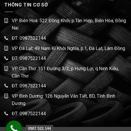
THÔNG TIN CƠ SỞ
VP Biên Hoà: 522 Đồng Khởi, p.Tân Hiệp, Biên Hòa, Đồng
Nai
ĐT:
0987522144
VP Đà Lạt: 49 Nam Kì Khởi Nghĩa, p.1, Đà Lạt, Lâm Đồng
ĐT:
0987522144
VP Cần Thơ: 151 Đường 3/2, p.Hưng Lợi, q.Ninh Kiều,
Cần Thơ
ĐT:
0987522144
VP Bình Dương: 126 Nguyễn Văn Tiết, BD, Tỉnh Bình
Dương
ĐT:
0987522144
0987.522.144