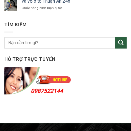
vá vỏ ô tô Thuận An 24h
xe
VSIP
ở
Chức năng bình luận bị tắt
ô
vá
tô
vỏ
Bắc
ô
Tân
TÌM KIẾM
tô
Uyên
Thuận
An
24h
HỖ TRỢ TRỰC TUYẾN
0987522144