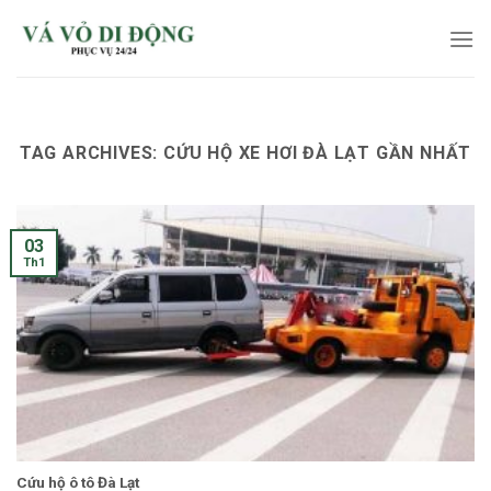
Skip
to
content
TAG ARCHIVES:
CỨU HỘ XE HƠI ĐÀ LẠT GẦN NHẤT
03
Th1
Cứu hộ ô tô Đà Lạt