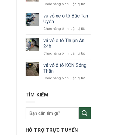
ở
Chức năng bình luận bị tắt
tô
vá
24h
vỏ
vá vỏ xe ô tô Bắc Tân
Bình
xe
Dương
Uyên
ô
ở
Chức năng bình luận bị tắt
tô
vá
KCN
vỏ
vá vỏ ô tô Thuận An
VSIP
xe
24h
ô
ở
Chức năng bình luận bị tắt
tô
vá
Bắc
vỏ
vá vỏ ô tô KCN Sóng
Tân
ô
Uyên
Thần
tô
ở
Chức năng bình luận bị tắt
Thuận
vá
An
vỏ
24h
ô
TÌM KIẾM
tô
KCN
Sóng
Thần
HỖ TRỢ TRỰC TUYẾN