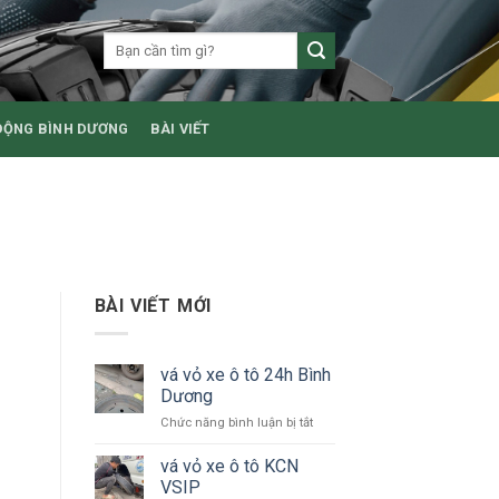
ĐỘNG BÌNH DƯƠNG
BÀI VIẾT
BÀI VIẾT MỚI
vá vỏ xe ô tô 24h Bình
Dương
ở
Chức năng bình luận bị tắt
vá
vỏ
vá vỏ xe ô tô KCN
xe
VSIP
ô