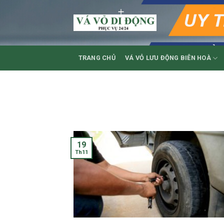
Skip
to
content
TRANG CHỦ
VÁ VỎ LƯU ĐỘNG BIÊN HOÀ
19
Th11