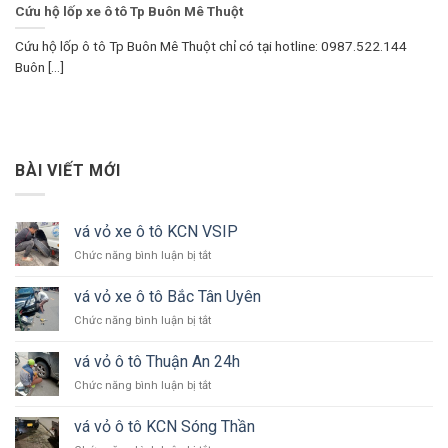
Cứu hộ lốp xe ô tô Tp Buôn Mê Thuột
Cứu hộ lốp ô tô Tp Buôn Mê Thuột chỉ có tại hotline: 0987.522.144
Buôn [...]
BÀI VIẾT MỚI
vá vỏ xe ô tô KCN VSIP
ở
Chức năng bình luận bị tắt
vá
vỏ
vá vỏ xe ô tô Bắc Tân Uyên
xe
ở
Chức năng bình luận bị tắt
ô
vá
tô
vỏ
KCN
vá vỏ ô tô Thuận An 24h
xe
VSIP
ở
Chức năng bình luận bị tắt
ô
vá
tô
vỏ
Bắc
vá vỏ ô tô KCN Sóng Thần
ô
Tân