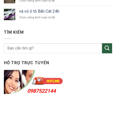
ở
Chức năng bình luận bị tắt
tô
Uyên
vá
Thuận
vỏ
An
vá vỏ ô tô Bến Cát 24h
ô
24h
ở
Chức năng bình luận bị tắt
tô
vá
KCN
vỏ
Sóng
ô
Thần
TÌM KIẾM
tô
Bến
Cát
24h
HỖ TRỢ TRỰC TUYẾN
0987522144