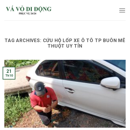
Skip
to
content
TAG ARCHIVES:
CỨU HỘ LỐP XE Ô TÔ TP BUÔN MÊ
THUỘT UY TÍN
21
Th10