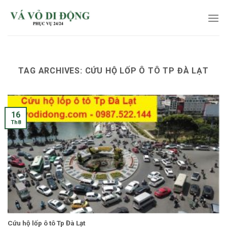
Skip
to
content
TAG ARCHIVES:
CỨU HỘ LỐP Ô TÔ TP ĐÀ LẠT
16
Th8
Cứu hộ lốp ô tô Tp Đà Lạt