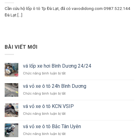
Cần cứu hộ lốp ô tô Tp Đà Lạt, đã có vavodidong.com 0987.522.144
Đà Lạt [...]
BÀI VIẾT MỚI
vá lốp xe hơi Bình Dương 24/24
ở
Chức năng bình luận bị tắt
vá
lốp
vá vỏ xe ô tô 24h Bình Dương
xe
ở
Chức năng bình luận bị tắt
hơi
vá
Bình
vỏ
Dương
vá vỏ xe ô tô KCN VSIP
xe
24/24
ở
Chức năng bình luận bị tắt
ô
vá
tô
vỏ
24h
vá vỏ xe ô tô Bắc Tân Uyên
xe
Bình
ở
Chức năng bình luận bị tắt
ô
Dương
vá