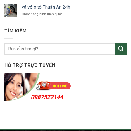
tô
vỏ
KCN
vá vỏ ô tô Thuận An 24h
xe
VSIP
ở
Chức năng bình luận bị tắt
ô
vá
tô
vỏ
Bắc
ô
Tân
TÌM KIẾM
tô
Uyên
Thuận
An
24h
HỖ TRỢ TRỰC TUYẾN
0987522144