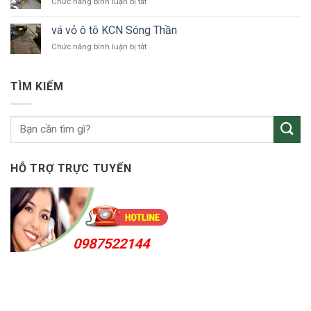
ở
Chức năng bình luận bị tắt
ô
vá
tô
vỏ
Bắc
vá vỏ ô tô KCN Sóng Thần
ô
Tân
ở
Chức năng bình luận bị tắt
tô
Uyên
vá
Thuận
vỏ
An
ô
24h
TÌM KIẾM
tô
KCN
Sóng
Thần
HỖ TRỢ TRỰC TUYẾN
0987522144