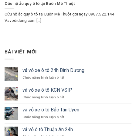
Cứu hộ ắc quy ô tô tại Buôn Mê Thuột
Cứu hộ ắc quy ô tô tại Buôn Mê Thuột gọi ngay 0987.522.144 –
Vavodidong.com [...]
BÀI VIẾT MỚI
vá vỏ xe ô tô 24h Bình Dương
ở
Chức năng bình luận bị tắt
vá
vỏ
vá vỏ xe ô tô KCN VSIP
xe
ở
Chức năng bình luận bị tắt
ô
vá
tô
vỏ
24h
vá vỏ xe ô tô Bắc Tân Uyên
xe
Bình
ở
Chức năng bình luận bị tắt
ô
Dương
vá
tô
vỏ
KCN
vá vỏ ô tô Thuận An 24h
xe
VSIP