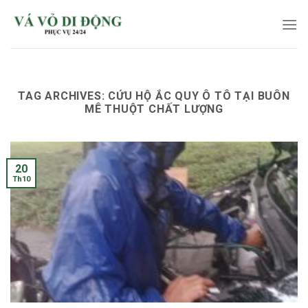
Skip
to
content
TAG ARCHIVES:
CỨU HỘ ẮC QUY Ô TÔ TẠI BUÔN
MÊ THUỘT CHẤT LƯỢNG
20
Th10