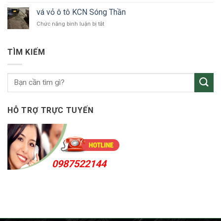
tô
vỏ
Bắc
vá vỏ ô tô KCN Sóng Thần
ô
Tân
ở
Chức năng bình luận bị tắt
tô
Uyên
vá
Thuận
vỏ
An
ô
24h
TÌM KIẾM
tô
KCN
Sóng
Thần
HỖ TRỢ TRỰC TUYẾN
0987522144