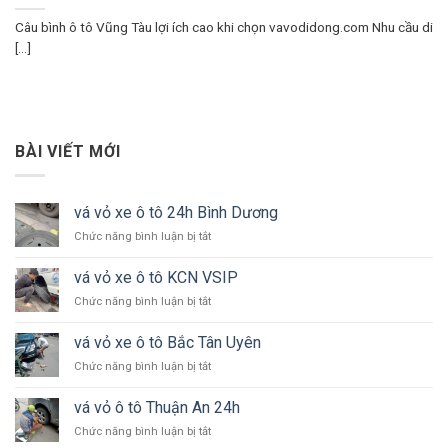
Câu bình ô tô Vũng Tàu lợi ích cao khi chọn vavodidong.com Nhu cầu di
[...]
BÀI VIẾT MỚI
vá vỏ xe ô tô 24h Bình Dương
ở
Chức năng bình luận bị tắt
vá
vỏ
vá vỏ xe ô tô KCN VSIP
xe
ở
Chức năng bình luận bị tắt
ô
vá
tô
vỏ
24h
vá vỏ xe ô tô Bắc Tân Uyên
xe
Bình
ở
Chức năng bình luận bị tắt
ô
Dương
vá
tô
vỏ
KCN
vá vỏ ô tô Thuận An 24h
xe
VSIP
ở
Chức năng bình luận bị tắt
ô
vá