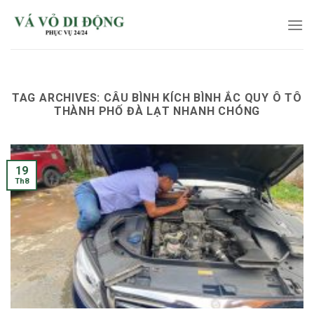
Skip
to
content
TAG ARCHIVES:
CÂU BÌNH KÍCH BÌNH ẮC QUY Ô TÔ
THÀNH PHỐ ĐÀ LẠT NHANH CHÓNG
19
Th8