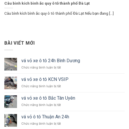
Câu bình kích bình ắc quy ô tô thành phố Đà Lạt
Câu bình kích bình ắc quy ô tô thành phố Đà Lạt Nếu bạn đang [...]
BÀI VIẾT MỚI
vá vỏ xe ô tô 24h Bình Dương
ở
Chức năng bình luận bị tắt
vá
vỏ
vá vỏ xe ô tô KCN VSIP
xe
ở
Chức năng bình luận bị tắt
ô
vá
tô
vỏ
24h
vá vỏ xe ô tô Bắc Tân Uyên
xe
Bình
ở
Chức năng bình luận bị tắt
ô
Dương
vá
tô
vỏ
KCN
vá vỏ ô tô Thuận An 24h
xe
VSIP
ở
Chức năng bình luận bị tắt
ô
vá