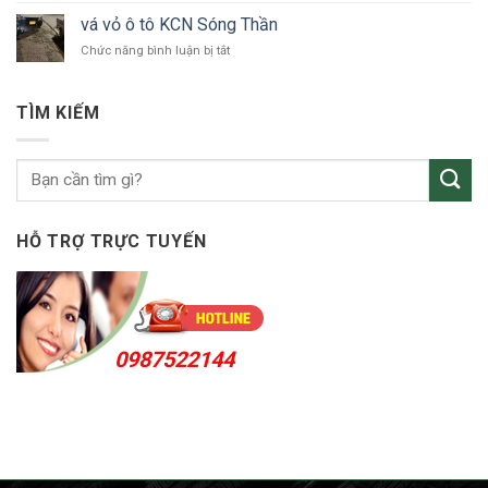
tô
vỏ
Bắc
vá vỏ ô tô KCN Sóng Thần
ô
Tân
ở
Chức năng bình luận bị tắt
tô
Uyên
vá
Thuận
vỏ
An
ô
24h
TÌM KIẾM
tô
KCN
Sóng
Thần
HỖ TRỢ TRỰC TUYẾN
0987522144