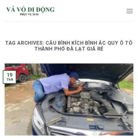
Skip
to
content
TAG ARCHIVES:
CÂU BÌNH KÍCH BÌNH ẮC QUY Ô TÔ
THÀNH PHỐ ĐÀ LẠT GIÁ RẺ
19
Th8