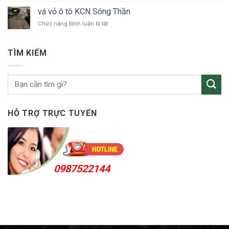
tô
vỏ
Bắc
vá vỏ ô tô KCN Sóng Thần
ô
Tân
ở
Chức năng bình luận bị tắt
tô
Uyên
vá
Thuận
vỏ
An
ô
24h
TÌM KIẾM
tô
KCN
Sóng
Thần
HỖ TRỢ TRỰC TUYẾN
0987522144