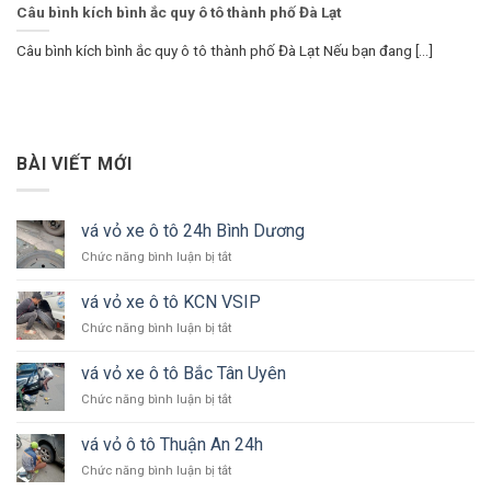
Câu bình kích bình ắc quy ô tô thành phố Đà Lạt
Câu bình kích bình ắc quy ô tô thành phố Đà Lạt Nếu bạn đang [...]
BÀI VIẾT MỚI
vá vỏ xe ô tô 24h Bình Dương
ở
Chức năng bình luận bị tắt
vá
vỏ
vá vỏ xe ô tô KCN VSIP
xe
ở
Chức năng bình luận bị tắt
ô
vá
tô
vỏ
24h
vá vỏ xe ô tô Bắc Tân Uyên
xe
Bình
ở
Chức năng bình luận bị tắt
ô
Dương
vá
tô
vỏ
KCN
vá vỏ ô tô Thuận An 24h
xe
VSIP
ở
Chức năng bình luận bị tắt
ô
vá