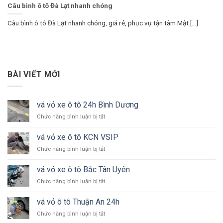
Câu bình ô tô Đà Lạt nhanh chóng
Câu bình ô tô Đà Lạt nhanh chóng, giá rẻ, phục vụ tận tâm Mật [...]
BÀI VIẾT MỚI
vá vỏ xe ô tô 24h Bình Dương
ở
Chức năng bình luận bị tắt
vá
vỏ
vá vỏ xe ô tô KCN VSIP
xe
ở
Chức năng bình luận bị tắt
ô
vá
tô
vỏ
24h
vá vỏ xe ô tô Bắc Tân Uyên
xe
Bình
ở
Chức năng bình luận bị tắt
ô
Dương
vá
tô
vỏ
KCN
vá vỏ ô tô Thuận An 24h
xe
VSIP
ở
Chức năng bình luận bị tắt
ô
vá