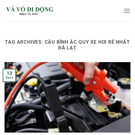
Skip
to
content
TAG ARCHIVES:
CÂU BÌNH ẮC QUY XE HƠI RẺ NHẤT
ĐÀ LẠT
13
Th11