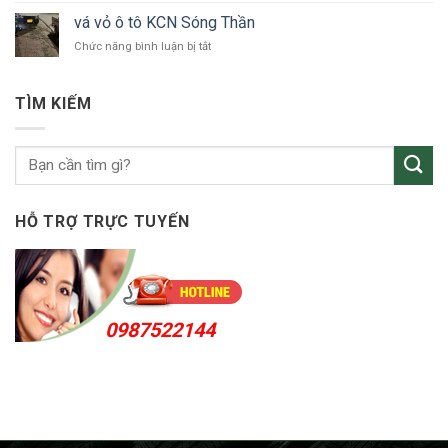
tô
vỏ
Bắc
vá vỏ ô tô KCN Sóng Thần
ô
Tân
ở
Chức năng bình luận bị tắt
tô
Uyên
vá
Thuận
vỏ
An
ô
24h
TÌM KIẾM
tô
KCN
Sóng
Thần
HỖ TRỢ TRỰC TUYẾN
0987522144