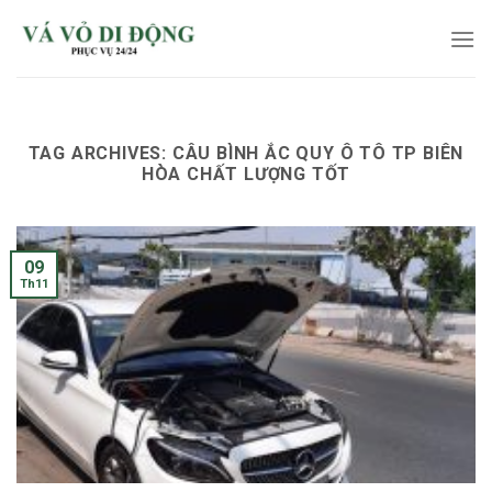
Skip
to
content
TAG ARCHIVES:
CÂU BÌNH ẮC QUY Ô TÔ TP BIÊN
HÒA CHẤT LƯỢNG TỐT
09
Th11