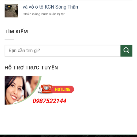
tô
vỏ
Bắc
vá vỏ ô tô KCN Sóng Thần
ô
Tân
ở
Chức năng bình luận bị tắt
tô
Uyên
vá
Thuận
vỏ
An
ô
24h
TÌM KIẾM
tô
KCN
Sóng
Thần
HỖ TRỢ TRỰC TUYẾN
0987522144