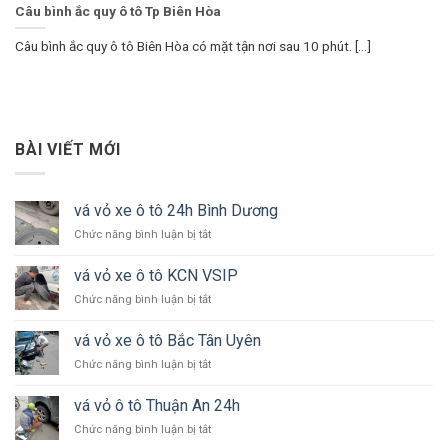
Câu bình ắc quy ô tô Tp Biên Hòa
Câu bình ắc quy ô tô Biên Hòa có mặt tận nơi sau 10 phút. [...]
BÀI VIẾT MỚI
vá vỏ xe ô tô 24h Bình Dương
ở
Chức năng bình luận bị tắt
vá
vỏ
vá vỏ xe ô tô KCN VSIP
xe
ở
Chức năng bình luận bị tắt
ô
vá
tô
vỏ
24h
vá vỏ xe ô tô Bắc Tân Uyên
xe
Bình
ở
Chức năng bình luận bị tắt
ô
Dương
vá
tô
vỏ
KCN
vá vỏ ô tô Thuận An 24h
xe
VSIP
ở
Chức năng bình luận bị tắt
ô
vá